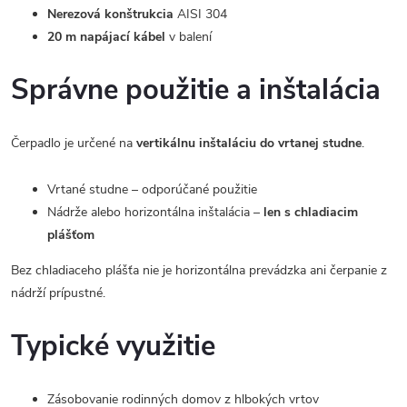
Nerezová konštrukcia
AISI 304
20 m napájací kábel
v balení
Správne použitie a inštalácia
Čerpadlo je určené na
vertikálnu inštaláciu do vrtanej studne
.
Vrtané studne – odporúčané použitie
Nádrže alebo horizontálna inštalácia –
len s chladiacim
plášťom
Bez chladiaceho plášťa nie je horizontálna prevádzka ani čerpanie z
nádrží prípustné.
Typické využitie
Zásobovanie rodinných domov z hlbokých vrtov