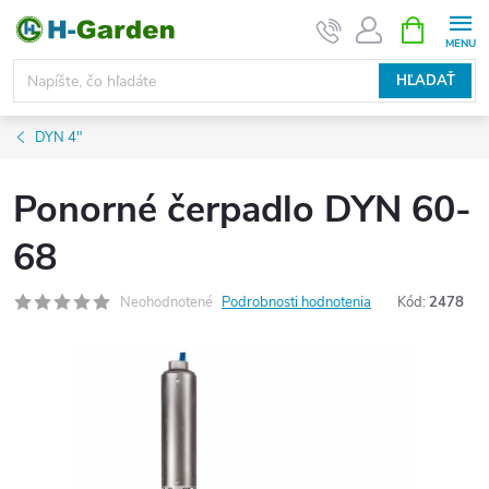
Prejsť
NÁKUPN
KOŠÍK
na
obsah
HĽADAŤ
DYN 4"
Ponorné čerpadlo DYN 60-
68
Neohodnotené
Podrobnosti hodnotenia
Kód:
2478