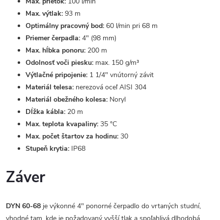
Max. prietok:
100 l/min
Max. výtlak:
93 m
Optimálny pracovný bod:
60 l/min pri 68 m
Priemer čerpadla:
4" (98 mm)
Max. hĺbka ponoru:
200 m
Odolnosť voči piesku:
max. 150 g/m³
Výtlačné pripojenie:
1 1/4" vnútorný závit
Materiál telesa:
nerezová oceľ AISI 304
Materiál obežného kolesa:
Noryl
Dĺžka kábla:
20 m
Max. teplota kvapaliny:
35 °C
Max. počet štartov za hodinu:
30
Stupeň krytia:
IP68
Záver
DYN 60-68
je výkonné 4" ponorné čerpadlo do vrtaných studní,
vhodné tam, kde je požadovaný vyšší tlak a spoľahlivá dlhodobá