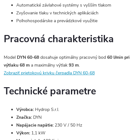
Automatické závlahové systémy s vyšším tlakom
Zvyšovanie tlaku v technických aplikáciách
Poľnohospodárske a prevádzkové využitie
Pracovná charakteristika
Model
DYN 60-68
dosahuje optimálny pracovný bod
60 l/min pri
výtlaku 68 m
a maximálny výtlak
93 m
.
Zobraziť prietokovú krivku čerpadla DYN 60-68
Technické parametre
Výrobca:
Hydrop S.r.l.
Značka:
DYN
Napájacie napätie:
230 V / 50 Hz
Výkon:
1,1 kW