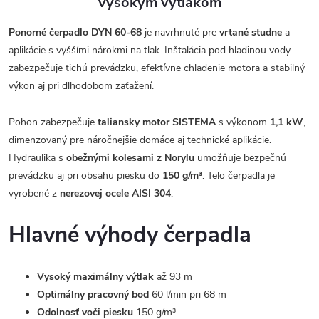
vysokým výtlakom
Ponorné čerpadlo DYN 60-68
je navrhnuté pre
vrtané studne
a
aplikácie s vyššími nárokmi na tlak. Inštalácia pod hladinou vody
zabezpečuje tichú prevádzku, efektívne chladenie motora a stabilný
výkon aj pri dlhodobom zaťažení.
Pohon zabezpečuje
taliansky motor SISTEMA
s výkonom
1,1 kW
,
dimenzovaný pre náročnejšie domáce aj technické aplikácie.
Hydraulika s
obežnými kolesami z Norylu
umožňuje bezpečnú
prevádzku aj pri obsahu piesku do
150 g/m³
. Telo čerpadla je
vyrobené z
nerezovej ocele AISI 304
.
Hlavné výhody čerpadla
Vysoký maximálny výtlak
až 93 m
Optimálny pracovný bod
60 l/min pri 68 m
Odolnosť voči piesku
150 g/m³