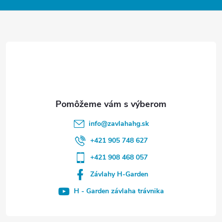
i
e
info
@
zavlahahg.sk
+421 905 748 627
+421 908 468 057
Závlahy H-Garden
H - Garden závlaha trávnika