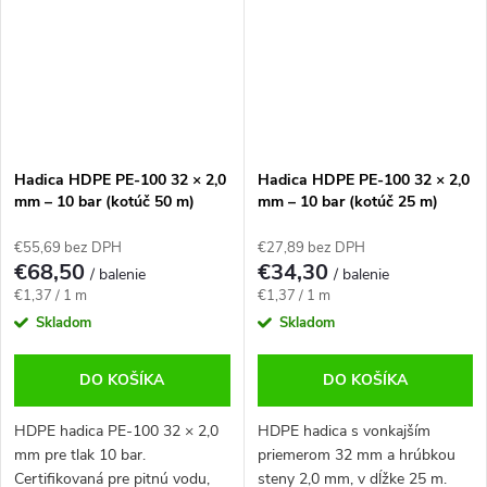
Hadica HDPE PE-100 32 × 2,0
Hadica HDPE PE-100 32 × 2,0
mm – 10 bar (kotúč 50 m)
mm – 10 bar (kotúč 25 m)
€55,69 bez DPH
€27,89 bez DPH
€68,50
€34,30
/ balenie
/ balenie
Jednotková
Jednotková
€1,37 / 1 m
€1,37 / 1 m
cena:
cena:
Skladom
Skladom
DO KOŠÍKA
DO KOŠÍKA
HDPE hadica PE-100 32 × 2,0
HDPE hadica s vonkajším
mm pre tlak 10 bar.
priemerom 32 mm a hrúbkou
Certifikovaná pre pitnú vodu,
steny 2,0 mm, v dĺžke 25 m.