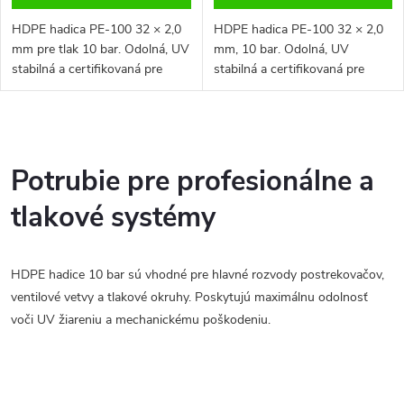
HDPE hadica PE-100 32 × 2,0
HDPE hadica PE-100 32 × 2,0
mm pre tlak 10 bar. Odolná, UV
mm, 10 bar. Odolná, UV
stabilná a certifikovaná pre
stabilná a certifikovaná pre
pitnú vodu. Predaj ako kotúč 15
pitnú vodu. Predaj ako kotúč 10
m.
m.
O
v
Potrubie pre profesionálne a
l
tlakové systémy
á
HDPE hadice 10 bar sú vhodné pre hlavné rozvody postrekovačov,
d
ventilové vetvy a tlakové okruhy. Poskytujú maximálnu odolnosť
a
voči UV žiareniu a mechanickému poškodeniu.
c
i