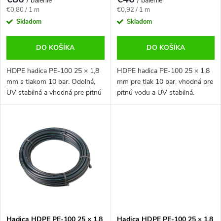
v
/ balenie
/ balenie
Jednotková
Jednotková
€0,80 / 1 m
€0,92 / 1 m
cena:
cena:
Skladom
Skladom
DO KOŠÍKA
DO KOŠÍKA
HDPE hadica PE-100 25 × 1,8
HDPE hadica PE-100 25 × 1,8
mm s tlakom 10 bar. Odolná,
mm pre tlak 10 bar, vhodná pre
UV stabilná a vhodná pre pitnú
pitnú vodu a UV stabilná.
vodu. Balenie kotúč 100 m.
Predaj ako kotúč 50 m.
Hadica HDPE PE-100 25 × 1,8
Hadica HDPE PE-100 25 × 1,8