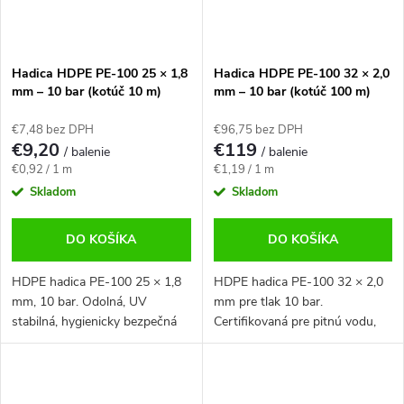
Hadica HDPE PE-100 25 × 1,8
Hadica HDPE PE-100 32 × 2,0
mm – 10 bar (kotúč 10 m)
mm – 10 bar (kotúč 100 m)
€7,48 bez DPH
€96,75 bez DPH
€9,20
€119
/ balenie
/ balenie
Jednotková
Jednotková
€0,92 / 1 m
€1,19 / 1 m
cena:
cena:
Skladom
Skladom
DO KOŠÍKA
DO KOŠÍKA
HDPE hadica PE-100 25 × 1,8
HDPE hadica PE-100 32 × 2,0
mm, 10 bar. Odolná, UV
mm pre tlak 10 bar.
stabilná, hygienicky bezpečná
Certifikovaná pre pitnú vodu,
pre pitnú vodu. Predaj ako
UV stabilná a odolná. Vhodná
kotúč 10 m.
pre tlakové rozvody, prípojky aj
závlahy. Predaj ako kotúč 100
m.