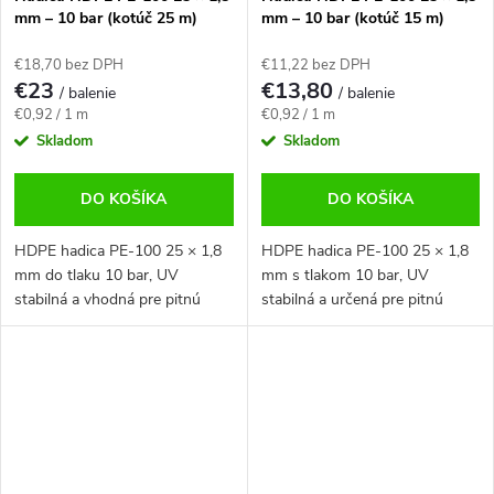
mm – 10 bar (kotúč 25 m)
mm – 10 bar (kotúč 15 m)
€18,70 bez DPH
€11,22 bez DPH
€23
€13,80
/ balenie
/ balenie
Jednotková
Jednotková
€0,92 / 1 m
€0,92 / 1 m
cena:
cena:
Skladom
Skladom
DO KOŠÍKA
DO KOŠÍKA
HDPE hadica PE-100 25 × 1,8
HDPE hadica PE-100 25 × 1,8
mm do tlaku 10 bar, UV
mm s tlakom 10 bar, UV
stabilná a vhodná pre pitnú
stabilná a určená pre pitnú
vodu. Balenie 25 m.
vodu. Predaj ako kotúč 15 m.