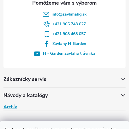
u
info
@
zavlahahg.sk
+421 905 748 627
+421 908 468 057
Závlahy H-Garden
H - Garden závlaha trávnika
Zákaznícky servis
Návody a katalógy
Archív
H-Garden