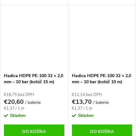
UV stabilná a odolná. Predaj
Odolná voči tlaku do 10 bar,
ako kotúč 50 m.
vhodná na prepravu pitnej a
úžitkovej vody, ideálna pre
vodovodné...
Hadica HDPE PE-100 32 × 2,0
Hadica HDPE PE-100 32 × 2,0
mm – 10 bar (kotúč 15 m)
mm – 10 bar (kotúč 10 m)
€16,75 bez DPH
€11,14 bez DPH
€20,60
€13,70
/ balenie
/ balenie
Jednotková
Jednotková
€1,37 / 1 m
€1,37 / 1 m
cena:
cena:
Skladom
Skladom
DO KOŠÍKA
DO KOŠÍKA