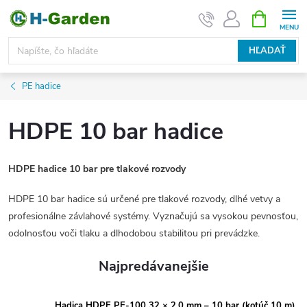
Prejsť
NÁKUPN
KOŠÍK
na
obsah
HĽADAŤ
PE hadice
HDPE 10 bar hadice
HDPE hadice 10 bar pre tlakové rozvody
HDPE 10 bar hadice sú určené pre tlakové rozvody, dlhé vetvy a
profesionálne závlahové systémy. Vyznačujú sa vysokou pevnosťou,
odolnosťou voči tlaku a dlhodobou stabilitou pri prevádzke.
Najpredávanejšie
Hadica HDPE PE-100 32 × 2,0 mm – 10 bar (kotúč 10 m)