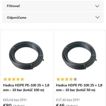
Filtrovať
R
Odporúčame
a
d
Najlacnejšie
e
V
Najdrahšie
n
ý
i
p
Najpredávanejšie
e
i
p
s
Abecedne
r
p
o
r
d
o
u
d
k
u
Hadica HDPE PE-100 25 × 1,8
Hadica HDPE PE-100 25 × 1,8
t
k
mm – 10 bar (kotúč 100 m)
mm – 10 bar (kotúč 50 m)
o
t
v
o
€65,04 bez DPH
€37,40 bez DPH
€80
€46