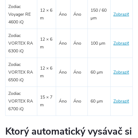
Zodiac
12 × 6
150 / 60
Voyager RE
Áno
Áno
Zobraziť
m
μm
4600 iQ
Zodiac
12 × 6
VORTEX RA
Áno
Áno
100 μm
Zobraziť
m
6300 iQ
Zodiac
12 × 6
VORTEX RA
Áno
Áno
60 μm
Zobraziť
m
6500 iQ
Zodiac
15 × 7
VORTEX RA
Áno
Áno
60 μm
Zobraziť
m
6700 iQ
Ktorý automatický vysávač si