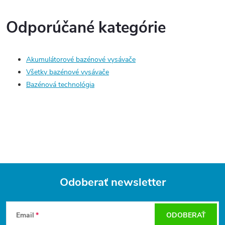
Odporúčané kategórie
Akumulátorové bazénové vysávače
Všetky bazénové vysávače
Bazénová technológia
Odoberať newsletter
Z
á
Email
ODOBERAŤ
p