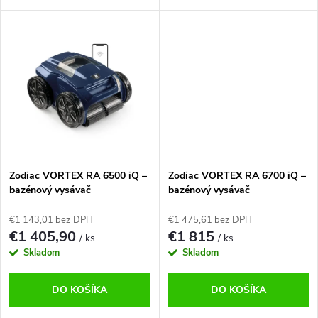
dna, stien aj vodnej linky
4WD, technológiou Sensor Nav
bazéna.
System™, cyklónovým saním a
Wi-Fi ovládaním cez aplikáciu...
Zodiac VORTEX RA 6500 iQ –
Zodiac VORTEX RA 6700 iQ –
bazénový vysávač
bazénový vysávač
€1 143,01 bez DPH
€1 475,61 bez DPH
€1 405,90
€1 815
/ ks
/ ks
Skladom
Skladom
DO KOŠÍKA
DO KOŠÍKA