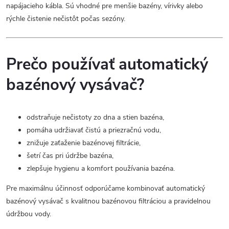
napájacieho kábla. Sú vhodné pre menšie bazény, vírivky alebo
i
rýchle čistenie nečistôt počas sezóny.
e
p
Prečo používať automatický
r
bazénový vysávač?
v
k
odstraňuje nečistoty zo dna a stien bazéna,
pomáha udržiavať čistú a priezračnú vodu,
y
znižuje zaťaženie bazénovej filtrácie,
v
šetrí čas pri údržbe bazéna,
zlepšuje hygienu a komfort používania bazéna.
ý
Pre maximálnu účinnosť odporúčame kombinovať automatický
p
bazénový vysávač s kvalitnou bazénovou filtráciou a pravidelnou
i
údržbou vody.