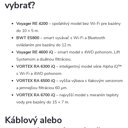
vybrať?
Voyager RE 4200
– spoľahlivý model bez Wi-Fi pre bazény
do 10 × 5 m.
BWT ES800
– smart vysávač s Wi-Fi a Bluetooth
ovládaním pre bazény do 12 m.
Voyager RE 4600 iQ
– smart model s 4WD pohonom, Lift
Systemom a duálnou filtráciou.
VORTEX RA 6300 iQ
– inteligentný model série Alpha iQ™
s Wi-Fi a 4WD pohonom.
VORTEX RA 6500 iQ
– vyššia výbava s tlakovým senzorom
a jemnejšou filtráciou 60 μm.
VORTEX RA 6700 iQ
– najvyšší model s meraním teploty
vody pre bazény do 15 × 7 m.
Káblový alebo