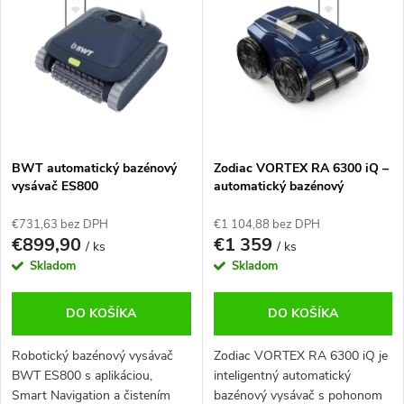
i
p
Najpredávanejšie
e
i
p
s
Abecedne
r
p
o
r
d
o
u
d
k
u
BWT automatický bazénový
Zodiac VORTEX RA 6300 iQ –
t
k
vysávač ES800
automatický bazénový
o
t
vysávač
v
o
€731,63 bez DPH
€1 104,88 bez DPH
€899,90
€1 359
v
/ ks
/ ks
Skladom
Skladom
DO KOŠÍKA
DO KOŠÍKA
Robotický bazénový vysávač
Zodiac VORTEX RA 6300 iQ je
BWT ES800 s aplikáciou,
inteligentný automatický
Smart Navigation a čistením
bazénový vysávač s pohonom