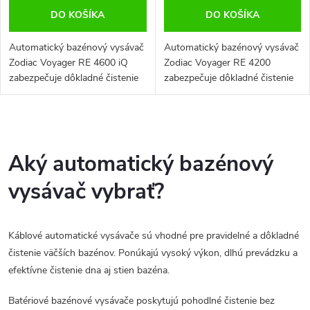
DO KOŠÍKA
DO KOŠÍKA
Automatický bazénový vysávač
Automatický bazénový vysávač
Zodiac Voyager RE 4600 iQ
Zodiac Voyager RE 4200
zabezpečuje dôkladné čistenie
zabezpečuje dôkladné čistenie
dna, stien aj vodnej linky
dna, stien aj vodnej linky
bazéna. Cyklónové sanie, Wi-Fi
bazéna. Patentované cyklónové
ovládanie cez aplikáciu
sanie, inteligentná navigácia a...
O
iAquaLink™...
v
Aký automatický bazénový
l
vysávač vybrať?
á
Káblové automatické vysávače sú vhodné pre pravidelné a dôkladné
d
čistenie väčších bazénov. Ponúkajú vysoký výkon, dlhú prevádzku a
a
efektívne čistenie dna aj stien bazéna.
c
Batériové bazénové vysávače poskytujú pohodlné čistenie bez