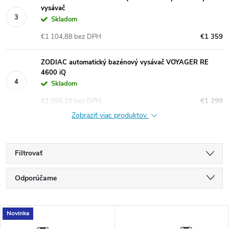
vysávač
Skladom
€1 104,88 bez DPH
€1 359
ZODIAC automatický bazénový vysávač VOYAGER RE
4600 iQ
Skladom
€1 056,10 bez DPH
€1 299
Zobraziť viac produktov
Filtrovať
R
Odporúčame
a
d
Najlacnejšie
e
V
Novinka
Najdrahšie
n
ý