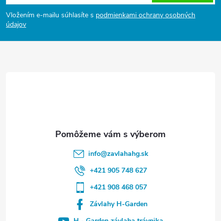
ä
Vložením e-mailu súhlasíte s
podmienkami ochrany osobných
t
údajov
i
e
info
@
zavlahahg.sk
+421 905 748 627
+421 908 468 057
Závlahy H-Garden
H - Garden závlaha trávnika