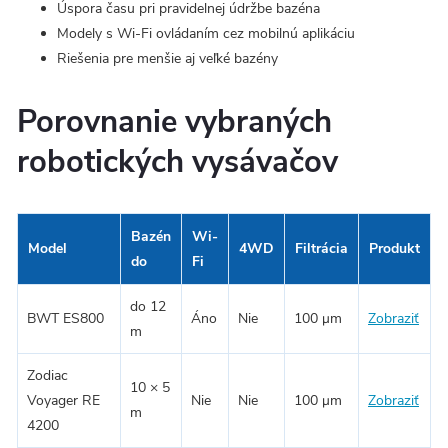
Úspora času pri pravidelnej údržbe bazéna
Modely s Wi-Fi ovládaním cez mobilnú aplikáciu
Riešenia pre menšie aj veľké bazény
Porovnanie vybraných
robotických vysávačov
Bazén
Wi-
Model
4WD
Filtrácia
Produkt
do
Fi
do 12
BWT ES800
Áno
Nie
100 μm
Zobraziť
m
Zodiac
10 × 5
Voyager RE
Nie
Nie
100 μm
Zobraziť
m
4200