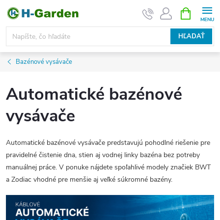
Prejsť
NÁKUPN
KOŠÍK
na
obsah
HĽADAŤ
Bazénové vysávače
Automatické bazénové
vysávače
Automatické bazénové vysávače predstavujú pohodlné riešenie pre
pravidelné čistenie dna, stien aj vodnej linky bazéna bez potreby
manuálnej práce. V ponuke nájdete spoľahlivé modely značiek BWT
a Zodiac vhodné pre menšie aj veľké súkromné bazény.