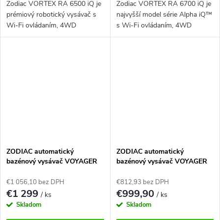
Zodiac VORTEX RA 6500 iQ je
Zodiac VORTEX RA 6700 iQ je
prémiový robotický vysávač s
najvyšší model série Alpha iQ™
Wi-Fi ovládaním, 4WD
s Wi-Fi ovládaním, 4WD
pohonom, cyklónovým saním a
pohonom, Sensor Nav
čistením dna, stien aj vodnej
System™ a čistením dna, stien
linky bazéna.
aj vodnej linky.
ZODIAC automatický
ZODIAC automatický
bazénový vysávač VOYAGER
bazénový vysávač VOYAGER
RE 4600 iQ
RE 4200
€1 056,10 bez DPH
€812,93 bez DPH
€1 299
€999,90
/ ks
/ ks
Skladom
Skladom