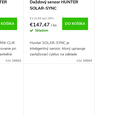
NTER
Dažďový senzor HUNTER
SOLAR-SYNC
€119,89 bez DPH
 KOŠÍKA
€147,47
DO KOŠÍKA
/ ks
Skladom
MINI-CLIK
Hunter SOLAR-SYNC je
ovanie pri
inteligentný senzor, ktorý upravuje
viteľná
zavlažovací cyklus na základe
k,
slnečného žiarenia a teploty.
Kód:
20002
Kód:
20003
Pomáha maximalizovať úsporu
vody.