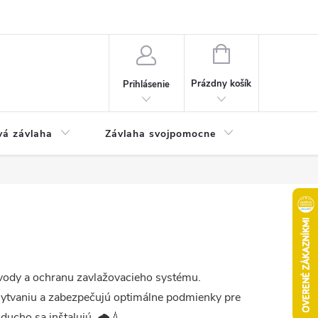
Odstúpenie od kúpnej zmluvy
Poučenie o uplatnení práva na odst
NÁKUPNÝ
KOŠÍK
Prázdny košík
Prihlásenie
vá závlaha
Závlaha svojpomocne
Bazén
 vody a ochranu zavlažovacieho systému.
plytvaniu a zabezpečujú optimálne podmienky pre
ducho sa inštalujú. 🌧️💧