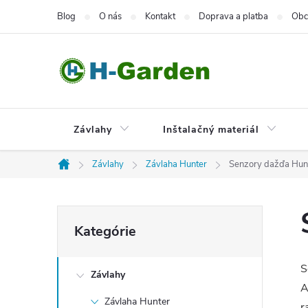
Prejsť
Blog
O nás
Kontakt
Doprava a platba
Obc
na
obsah
Závlahy
Inštalačný materiál
Závlahy
Závlaha Hunter
Senzory dažďa Hun
Domov
B
Preskočiť
Kategórie
kategórie
o
S
Závlahy
č
A
Závlaha Hunter
r