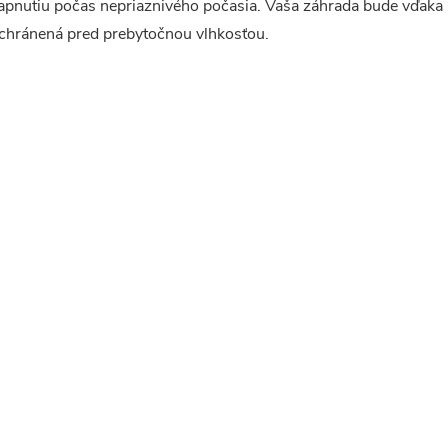
apnutiu počas nepriaznivého počasia. Vaša záhrada bude vďaka
chránená pred prebytočnou vlhkosťou.
á
d
a
c
e
p
v
k
y