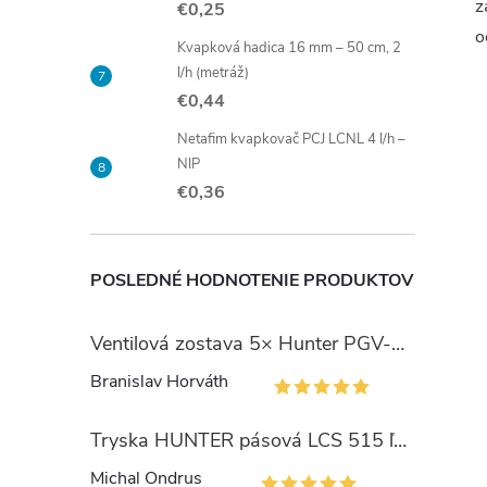
l
z
€0,25
o
Kvapková hadica 16 mm – 50 cm, 2
l/h (metráž)
€0,44
Netafim kvapkovač PCJ LCNL 4 l/h –
NIP
€0,36
i
POSLEDNÉ HODNOTENIE PRODUKTOV
Ventilová zostava 5× Hunter PGV-101 so šachtou Jumbo
r
Branislav Horváth
Tryska HUNTER pásová LCS 515 ľavý okraj
Michal Ondrus