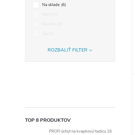
Na sklade
6
Akcia
0
Novinka
0
Tip
0
ROZBALIŤ FILTER
TOP 8 PRODUKTOV
PROFI úchyt na kvapkovú hadicu 16