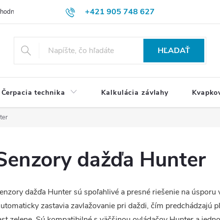
+421 905 748 627
hodné podmienky
Ochrana osobných údajov
Reklamačný poriadok
HĽADAŤ
Čerpacia technika
Kalkulácia závlahy
Kvapko
ter
Senzory dažďa Hunter
enzory dažďa Hunter sú spoľahlivé a presné riešenie na úsporu
utomaticky zastavia zavlažovanie pri daždi, čím predchádzajú 
ast zelene. Sú kompatibilné s väčšinou ovládačov Hunter a jedno