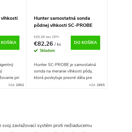
vlhkosti
Hunter samostatná sonda
pôdnej vlhkosti SC-PROBE
€66,88 bez DPH
 KOŠÍKA
€82,26
DO KOŠÍKA
/ ks
Skladom
ligentný
Hunter SC-PROBE je samostatná
rý
sonda na meranie vlhkosti pôdy,
žovanie pri
ktorá poskytuje presné dáta pre
úrovne
efektívne riadenie zavlažovania.
Kód:
2862
Kód:
2865
ora vody.
Kompatibilná s Hunter SOIL-CLIK.
e svoj zavlažovací systém proti nežiaducemu