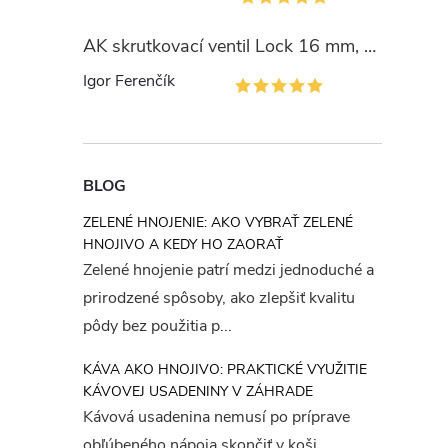
AK skrutkovací ventil Lock 16 mm, PN4
Igor Ferenčík
i
BLOG
ZELENÉ HNOJENIE: AKO VYBRAŤ ZELENÉ
HNOJIVO A KEDY HO ZAORAŤ
Zelené hnojenie patrí medzi jednoduché a
prirodzené spôsoby, ako zlepšiť kvalitu
pôdy bez použitia p...
KÁVA AKO HNOJIVO: PRAKTICKÉ VYUŽITIE
KÁVOVEJ USADENINY V ZÁHRADE
Kávová usadenina nemusí po príprave
obľúbeného nápoja skončiť v koši.