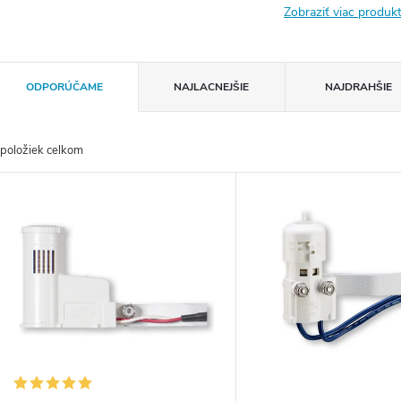
Zobraziť viac produ
R
ODPORÚČAME
NAJLACNEJŠIE
NAJDRAHŠIE
a
položiek celkom
d
V
e
ý
n
p
e
s
p