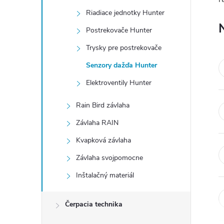
n
Riadiace jednotky Hunter
ý
Postrekovače Hunter
Trysky pre postrekovače
p
Senzory dažďa Hunter
a
Elektroventily Hunter
n
Rain Bird závlaha
Závlaha RAIN
e
Kvapková závlaha
l
Závlaha svojpomocne
Inštalačný materiál
Čerpacia technika