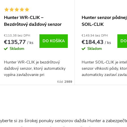
Hunter WR-CLIK –
Hunter senzor pôdnej 
Bezdrôtový dažďový senzor
SOIL-CLIK
€110,38 bez DPH
€149,94 bez DPH
€135,77
DO KOŠÍKA
€184,43
DO
/ ks
/ ks
Skladom
Skladom
Hunter WR-CLIK je bezdrôtový
Hunter SOIL-CLIK je inte
dažďový senzor, ktorý automaticky
senzor vlhkosti pôdy, kto
vypína zavlažovanie pri
automaticky zastaví zavla
zaznamenaní zrážok. Spoľahlivá
dosiahnutí požadovanej 
Kód:
2989
ochrana pred nadmerným
hydratácie. Efektívna úsp
polievaním.
O
v
yberte si zo širokej ponuky senzorov dažďa Hunter a zabezpečt