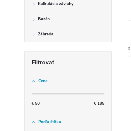
Kalkulácia závlahy
Bazén
Záhrada
6
Cena
i
i
€
50
€
185
Podľa štítku