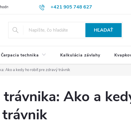
+421 905 748 627
hodné podmienky
Ochrana osobných údajov
Reklamačný poriadok
HĽADAŤ
Čerpacia technika
Kalkulácia závlahy
Kvapko
ka: Ako a kedy ho robiť pre zdravý trávnik
 trávnika: Ako a ked
 trávnik