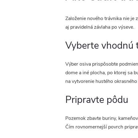
Založenie nového trávnika nie je 
aj pravidelná závlaha po výseve.
Vyberte vhodnú 
Výber osiva prispôsobte podmien
dome a iné plocha, po ktorej sa bu
na vytvorenie hustého okrasného 
Pripravte pôdu
Pozemok zbavte buriny, kameňov a 
Čím rovnomernejší povrch pripraví