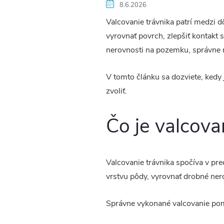
8.6.2026
Valcovanie trávnika patrí medzi d
vyrovnať povrch, zlepšiť kontakt 
nerovnosti na pozemku, správne 
V tomto článku sa dozviete, kedy 
zvoliť.
Čo je valcova
Valcovanie trávnika spočíva v pr
vrstvu pôdy, vyrovnať drobné nero
Správne vykonané valcovanie pomá