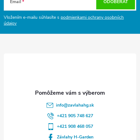
k
Email
ODOBERAŤ
p
y
ä
Vložením e-mailu súhlasíte s
podmienkami ochrany osobných
t
v
údajov
i
e
ý
p
i
s
u
info
@
zavlahahg.sk
+421 905 748 627
+421 908 468 057
Závlahy H-Garden