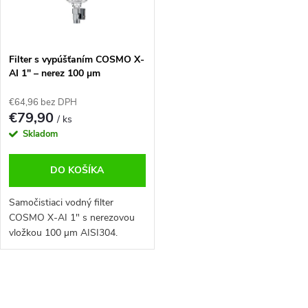
o
r
d
o
u
d
k
u
Filter s vypúšťaním COSMO X-
t
k
AI 1" – nerez 100 µm
o
t
v
o
€64,96 bez DPH
€79,90
v
/ ks
Skladom
DO KOŠÍKA
Samočistiaci vodný filter
COSMO X-AI 1" s nerezovou
vložkou 100 µm AISI304.
Odstraňuje pevné častice z
vody, má technopolymérovú
konštrukciu a 5-ročnú záruku.
O