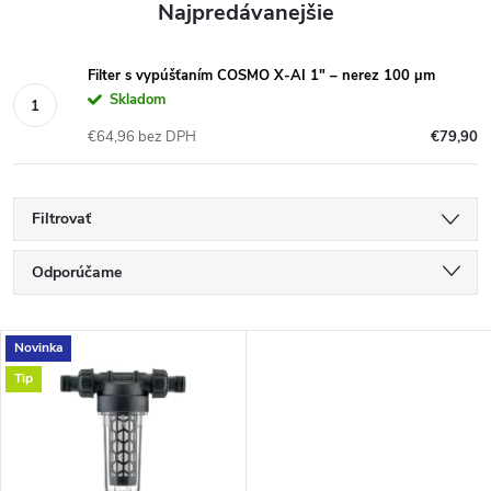
Najpredávanejšie
Filter s vypúšťaním COSMO X-AI 1" – nerez 100 µm
Skladom
€64,96 bez DPH
€79,90
Filtrovať
R
Odporúčame
a
d
Najlacnejšie
e
V
Novinka
Najdrahšie
n
ý
Tip
i
p
Najpredávanejšie
e
i
p
s
Abecedne
r
p