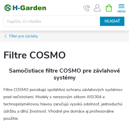
Prejsť
NÁKUPN
KOŠÍK
na
obsah
HĽADAŤ
Filter pre závlahy
Filtre COSMO
Samočistiace filtre COSMO pre závlahové
systémy
Filtre COSMO ponúkajú spoľahlivú ochranu závlahových systémov
pred nečistotami. Modely s nerezovým sitkom AISI304 a
technopolymérovou hlavou zaručujú vysokú odolnosť, jednoduchú
údržbu a dlhú životnosť. Vhodné pre domáce aj profesionálne
použitie.