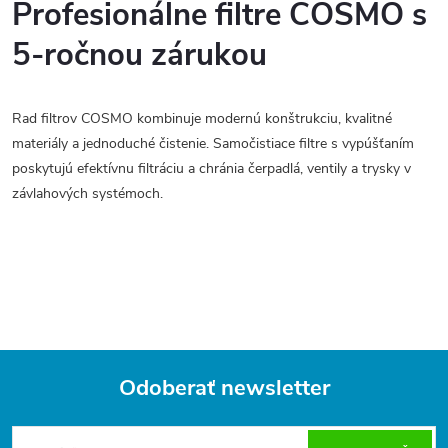
v
Profesionálne filtre COSMO s
l
5-ročnou zárukou
á
Rad filtrov COSMO kombinuje modernú konštrukciu, kvalitné
d
materiály a jednoduché čistenie. Samočistiace filtre s vypúšťaním
a
poskytujú efektívnu filtráciu a chránia čerpadlá, ventily a trysky v
závlahových systémoch.
c
i
e
p
r
Odoberať newsletter
v
Z
á