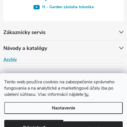
H - Garden závlaha trávnika
Zákaznícky servis
Návody a katalógy
Archív
H-Garden
Tento web používa cookies na zabezpečenie správneho
fungovania a na analytické a marketingové účely iba po
udelení súhlasu. Viac informácií nájdete
tu
.
Copyright 2026
Závlaha H-Garden
. Všetky práva vyhradené.
Upraviť
nastavenie cookies
Nastavenie
Vytvoril Shoptet