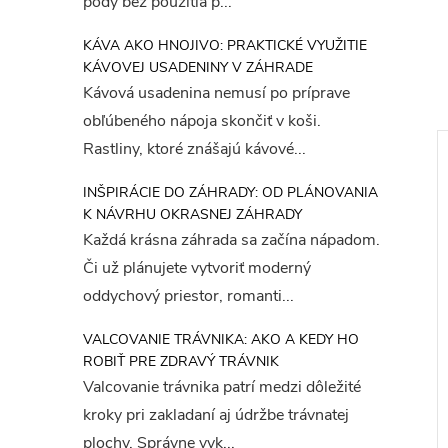
pôdy bez použitia p...
KÁVA AKO HNOJIVO: PRAKTICKÉ VYUŽITIE
KÁVOVEJ USADENINY V ZÁHRADE
Kávová usadenina nemusí po príprave
obľúbeného nápoja skončiť v koši.
Rastliny, ktoré znášajú kávové...
INŠPIRÁCIE DO ZÁHRADY: OD PLÁNOVANIA
K NÁVRHU OKRASNEJ ZÁHRADY
Každá krásna záhrada sa začína nápadom.
Či už plánujete vytvoriť moderný
oddychový priestor, romanti...
VALCOVANIE TRÁVNIKA: AKO A KEDY HO
ROBIŤ PRE ZDRAVÝ TRÁVNIK
Valcovanie trávnika patrí medzi dôležité
kroky pri zakladaní aj údržbe trávnatej
plochy. Správne vyk...