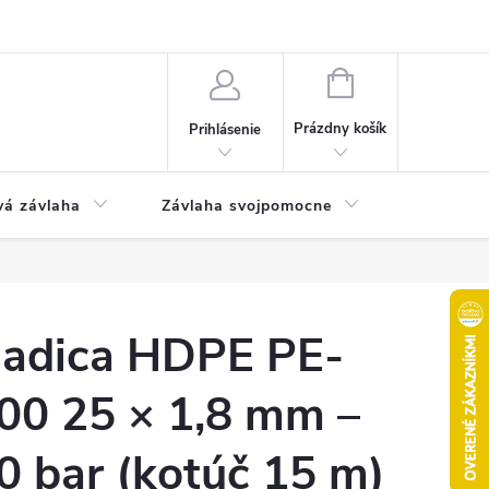
Odstúpenie od kúpnej zmluvy
Poučenie o uplatnení práva na odst
NÁKUPNÝ
KOŠÍK
Prázdny košík
Prihlásenie
vá závlaha
Závlaha svojpomocne
Bazén
adica HDPE PE-
00 25 × 1,8 mm –
0 bar (kotúč 15 m)