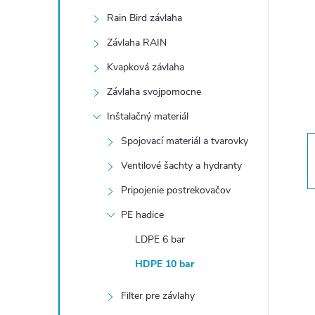
n
Rain Bird závlaha
ý
Závlaha RAIN
Kvapková závlaha
p
Závlaha svojpomocne
a
Inštalačný materiál
Spojovací materiál a tvarovky
n
Ventilové šachty a hydranty
e
Pripojenie postrekovačov
PE hadice
l
LDPE 6 bar
HDPE 10 bar
Filter pre závlahy