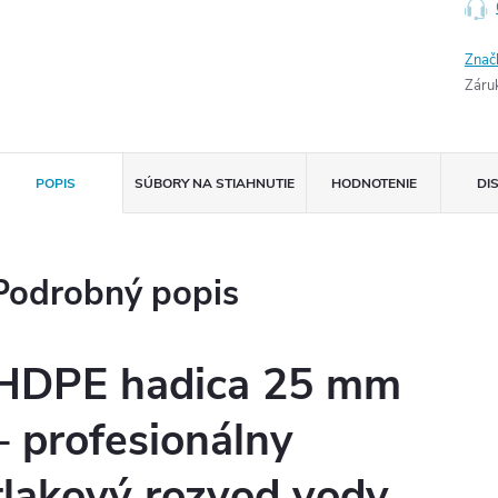
Znač
Záru
POPIS
SÚBORY NA STIAHNUTIE
HODNOTENIE
DI
Podrobný popis
HDPE hadica 25 mm
– profesionálny
tlakový rozvod vody