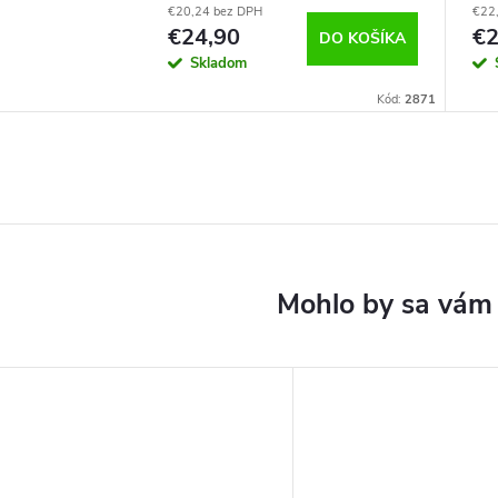
€20,24 bez DPH
€22
€24,90
€2
DO KOŠÍKA
Skladom
Kód:
2871