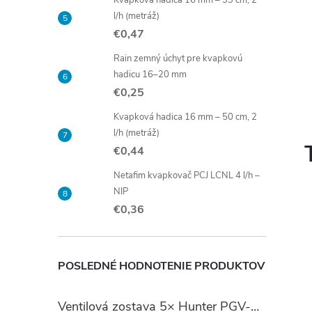
l/h (metráž)
€0,47
Rain zemný úchyt pre kvapkovú
hadicu 16–20 mm
€0,25
Kvapková hadica 16 mm – 50 cm, 2
l/h (metráž)
€0,44
Netafim kvapkovač PCJ LCNL 4 l/h –
NIP
€0,36
POSLEDNÉ HODNOTENIE PRODUKTOV
Ventilová zostava 5× Hunter PGV-101 so šachtou Jumbo