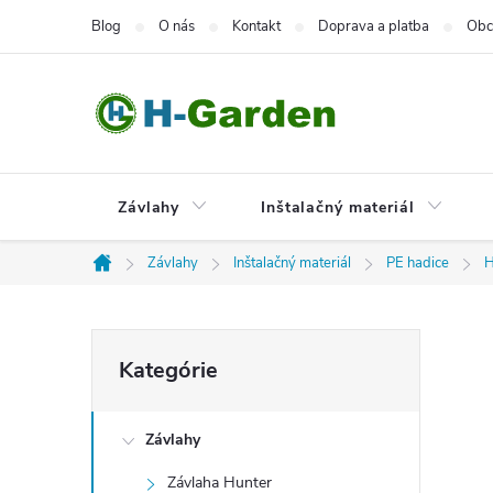
Prejsť
Blog
O nás
Kontakt
Doprava a platba
Obc
na
obsah
Závlahy
Inštalačný materiál
Závlahy
Inštalačný materiál
PE hadice
H
Domov
B
Preskočiť
Kategórie
kategórie
o
Závlahy
č
Závlaha Hunter