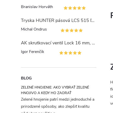
Branislav Horváth
Tryska HUNTER pásová LCS 515 ľavý okraj
Michal Ondrus
AK skrutkovací ventil Lock 16 mm, PN4
Igor Ferenčík
BLOG
H
ZELENÉ HNOJENIE: AKO VYBRAŤ ZELENÉ
f
HNOJIVO A KEDY HO ZAORAŤ
i
Zelené hnojenie patrí medzi jednoduché a
v
prirodzené spôsoby, ako zlepšiť kvalitu