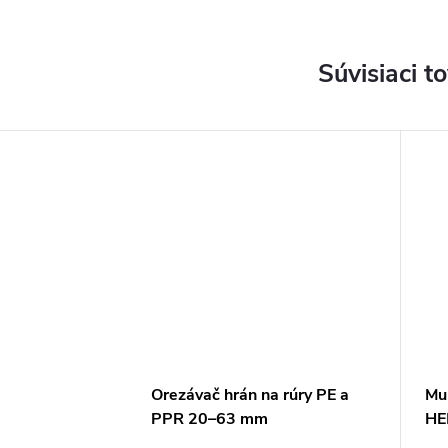
Súvisiaci t
Orezávač hrán na rúry PE a
Mu
PPR 20–63 mm
HE