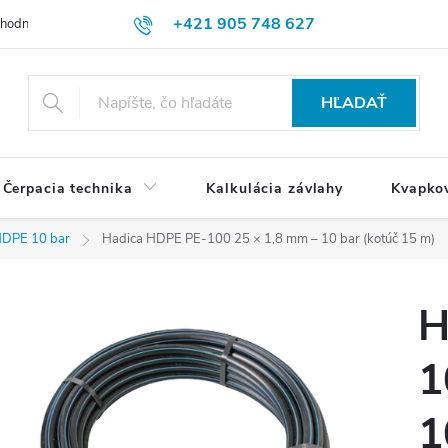
+421 905 748 627
hodné podmienky
Ochrana osobných údajov
Reklamačný poriadok
HĽADAŤ
Čerpacia technika
Kalkulácia závlahy
Kvapko
DPE 10 bar
Hadica HDPE PE-100 25 × 1,8 mm – 10 bar (kotúč 15 m)
H
1
1