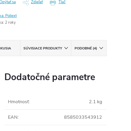
Opýtať sa
Zdieľať
Tlač
ka:
Poliext
ka
:
2 roky
SKUSIA
SÚVISIACE PRODUKTY
PODOBNÉ (4)
Dodatočné parametre
Hmotnosť
:
2.1 kg
EAN
:
8585033543912