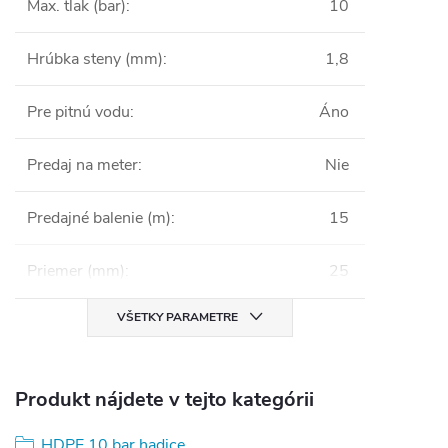
Max. tlak (bar)
:
10
Hrúbka steny (mm)
:
1,8
Pre pitnú vodu
:
Áno
Predaj na meter
:
Nie
Predajné balenie (m)
:
15
Priemer (mm)
:
25
VŠETKY PARAMETRE
Produkt nájdete v tejto kategórii
HDPE 10 bar hadice