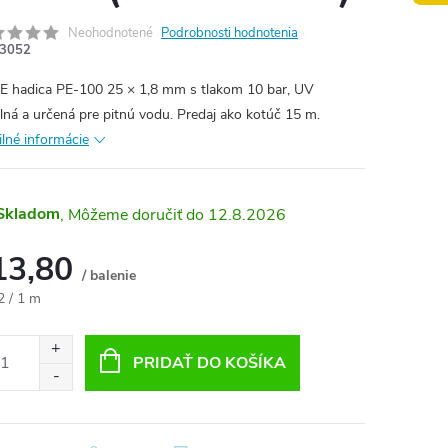
Neohodnotené
Podrobnosti hodnotenia
3052
 hadica PE-100 25 × 1,8 mm s tlakom 10 bar, UV
ilná a určená pre pitnú vodu. Predaj ako kotúč 15 m.
ilné informácie
Skladom
12.8.2026
13,80
/ balenie
otková
2 / 1 m
:
PRIDAŤ DO KOŠÍKA