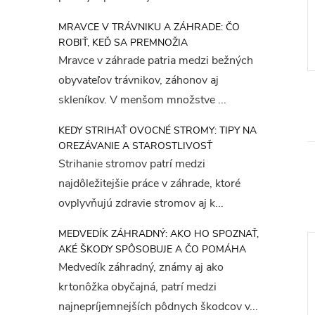
MRAVCE V TRÁVNIKU A ZÁHRADE: ČO
ROBIŤ, KEĎ SA PREMNOŽIA
Mravce v záhrade patria medzi bežných
obyvateľov trávnikov, záhonov aj
skleníkov. V menšom množstve ...
KEDY STRIHAŤ OVOCNÉ STROMY: TIPY NA
OREZÁVANIE A STAROSTLIVOSŤ
Strihanie stromov patrí medzi
najdôležitejšie práce v záhrade, ktoré
ovplyvňujú zdravie stromov aj k...
MEDVEDÍK ZÁHRADNÝ: AKO HO SPOZNAŤ,
AKÉ ŠKODY SPÔSOBUJE A ČO POMÁHA
Medvedík záhradný, známy aj ako
krtonôžka obyčajná, patrí medzi
najnepríjemnejších pôdnych škodcov v...