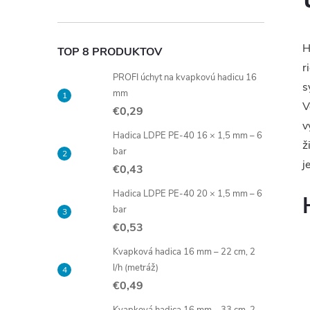
H
TOP 8 PRODUKTOV
r
PROFI úchyt na kvapkovú hadicu 16
s
mm
V
€0,29
v
Hadica LDPE PE-40 16 × 1,5 mm – 6
ž
bar
j
€0,43
Hadica LDPE PE-40 20 × 1,5 mm – 6
bar
€0,53
Kvapková hadica 16 mm – 22 cm, 2
l/h (metráž)
€0,49
Kvapková hadica 16 mm – 33 cm, 2