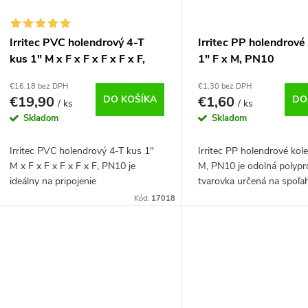
Irritec PVC holendrový 4-T
Irritec PP holendrové
kus 1" M x F x F x F x F x F,
1" F x M, PN10
PN10
€16,18 bez DPH
€1,30 bez DPH
€19,90
DO KOŠÍKA
€1,60
DO
/ ks
/ ks
Skladom
Skladom
Irritec PVC holendrový 4-T kus 1"
Irritec PP holendrové kol
M x F x F x F x F x F, PN10 je
M, PN10 je odolná polyp
ideálny na pripojenie
tvarovka určená na spoľah
elektromagnetických ventilov a
spojenie potrubia v závl
Kód:
17018
rozvetvenie potrubia v závlahových
systémoch. Pred montážo
systémoch. Každý...
odstrániť...