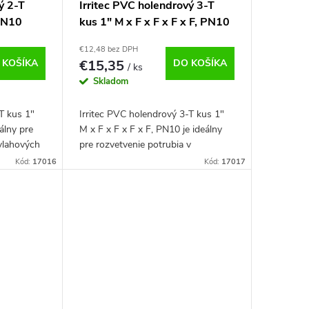
ý 2-T
Irritec PVC holendrový 3-T
 PN10
kus 1" M x F x F x F x F, PN10
€12,48 bez DPH
 KOŠÍKA
€15,35
DO KOŠÍKA
/ ks
Skladom
T kus 1"
Irritec PVC holendrový 3-T kus 1"
álny pre
M x F x F x F x F, PN10 je ideálny
ávlahových
pre rozvetvenie potrubia v
závlahových systémoch a pripojenie
Kód:
17016
Kód:
17017
ilov. Každý
elektromagnetických ventilov. Každý
vnútorný...