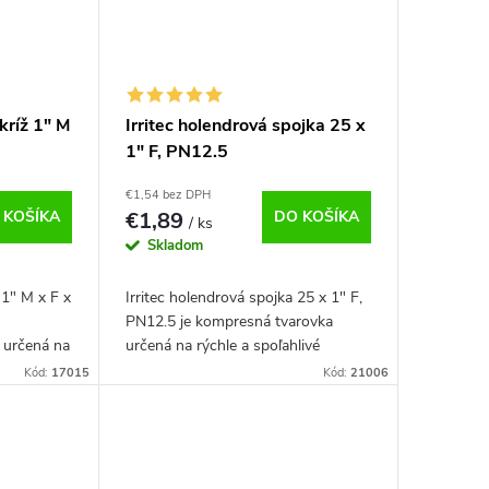
kríž 1" M
Irritec holendrová spojka 25 x
1" F, PN12.5
€1,54 bez DPH
 KOŠÍKA
€1,89
DO KOŠÍKA
/ ks
Skladom
 1" M x F x
Irritec holendrová spojka 25 x 1" F,
PN12.5 je kompresná tvarovka
 určená na
určená na rýchle a spoľahlivé
trubia v
spojenie PE rúry s priemerom 25
Kód:
17015
Kód:
21006
Pred
mm a 1" vnútorným závitom.
Ideálna pre závlahové...