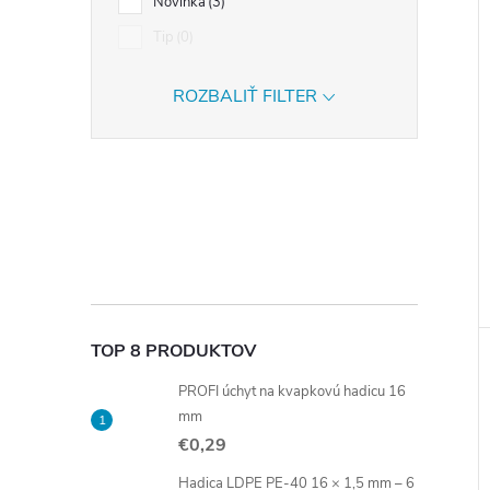
Novinka
3
Tip
0
ROZBALIŤ FILTER
TOP 8 PRODUKTOV
PROFI úchyt na kvapkovú hadicu 16
mm
€0,29
Hadica LDPE PE-40 16 × 1,5 mm – 6