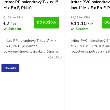
p
Irritec PP holendrový T-kus 1"
Irritec PVC holendrov
r
M x F x F, PN10
kus 1" M x F x F x F,
r
€1,63 bez DPH
€9,02 bez DPH
o
€2
DO KOŠÍKA
€11,10
DO
/ ks
/ ks
o
Skladom
Skladom
d
d
Irritec PP holendrový T-kus 1" M x
Irritec PVC holendrový 2-
u
F x F, PN10 je kvalitná
M x F x F x F, PN10 je ide
u
polypropylénová tvarovka určená na
rozvetvenie potrubia v z
k
spoľahlivé rozvetvenie potrubia v
systémoch a pripojenie
Kód:
17014
k
závlahových systémoch. Je vhodný
elektromagnetických vent
aj pre spojenie...
vnútorný závit...
t
Novinka
t
o
o
v
v