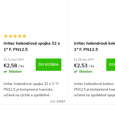
Irritec holendrová spojka 32 x
Irritec holendrové ko
1" F, PN12.5
1" F, PN12.5
€2,10 bez DPH
€2,06 bez DPH
€2,58
DO KOŠÍKA
€2,53
DO
/ ks
/ ks
Skladom
Skladom
Irritec holendrová spojka 32 x 1" F,
Irritec holendrové koleno 
PN12.5 je kompresná tvarovka
PN12.5 je kompresná tva
určená na rýchle a spoľahlivé
určená na spoľahlivé spoj
spojenie PE rúry s priemerom 32
rúry s priemerom 25 mm 
Kód:
21007
mm a 1" vnútorným závitom.
vnútorným závitom. Ideál
Ideálna pre závlahové...
závlahové systémy,...