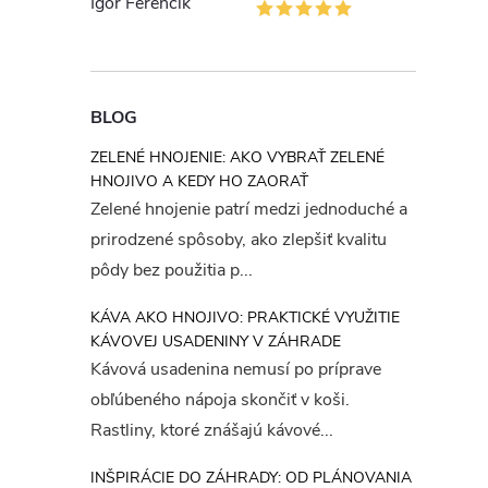
Igor Ferenčík
l
BLOG
ZELENÉ HNOJENIE: AKO VYBRAŤ ZELENÉ
HNOJIVO A KEDY HO ZAORAŤ
Zelené hnojenie patrí medzi jednoduché a
prirodzené spôsoby, ako zlepšiť kvalitu
pôdy bez použitia p...
KÁVA AKO HNOJIVO: PRAKTICKÉ VYUŽITIE
i
KÁVOVEJ USADENINY V ZÁHRADE
Kávová usadenina nemusí po príprave
obľúbeného nápoja skončiť v koši.
Rastliny, ktoré znášajú kávové...
r
INŠPIRÁCIE DO ZÁHRADY: OD PLÁNOVANIA