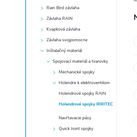
n
Rain Bird závlaha
ý
Závlaha RAIN
Kvapková závlaha
p
Závlaha svojpomocne
a
Inštalačný materiál
Spojovací materiál a tvarovky
n
Mechanické spojky
e
Holendre k elektroventilom
Holendrové spojky RAIN
l
Holendrové spojky IRRITEC
Navŕtavacie pásy
Quick Joint spojky