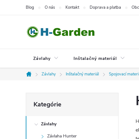
Prejsť
Blog
O nás
Kontakt
Doprava a platba
Obc
na
obsah
Závlahy
Inštalačný materiál
Závlahy
Inštalačný materiál
Spojovací materi
Domov
B
Preskočiť
Kategórie
kategórie
o
H
Závlahy
č
e
Závlaha Hunter
t