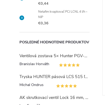
€0,44
Netafim kvapkovač PCJ LCNL 4 l/h –
NIP
€0,36
POSLEDNÉ HODNOTENIE PRODUKTOV
Ventilová zostava 5× Hunter PGV-101 so šachtou Jumbo
Branislav Horváth
Tryska HUNTER pásová LCS 515 ľavý okraj
Michal Ondrus
AK skrutkovací ventil Lock 16 mm, PN4