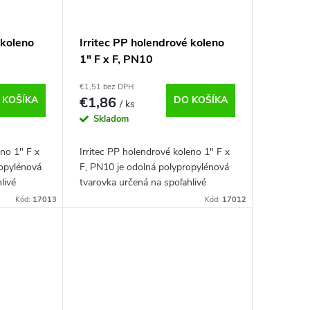
 koleno
Irritec PP holendrové koleno
1" F x F, PN10
€1,51 bez DPH
 KOŠÍKA
€1,86
DO KOŠÍKA
/ ks
Skladom
eno 1" F x
Irritec PP holendrové koleno 1" F x
ropylénová
F, PN10 je odolná polypropylénová
livé
tvarovka určená na spoľahlivé
ahových
spojenie potrubia v závlahových
Kód:
17013
Kód:
17012
u je nutné
systémoch. Pred montážou je nutné
odstrániť...