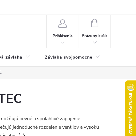
Odstúpenie od kúpnej zmluvy
Poučenie o uplatnení práva na odst
NÁKUPNÝ
KOŠÍK
Prázdny košík
Prihlásenie
vá závlaha
Závlaha svojpomocne
Bazén
C
ITEC
možňujú pevné a spoľahlivé zapojenie
ečujú jednoduché rozdelenie ventilov a vysokú
závlahy. 💧🔧