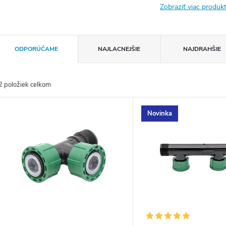
Zobraziť viac produ
R
ODPORÚČAME
NAJLACNEJŠIE
NAJDRAHŠIE
a
2
položiek celkom
d
V
Novinka
e
ý
n
p
e
s
p