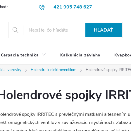
+421 905 748 627
hodné podmienky
Ochrana osobných údajov
Reklamačný poriadok
HĽADAŤ
Čerpacia technika
Kalkulácia závlahy
Kvapko
ál a tvarovky
Holendre k elektroventilom
Holendrové spojky IRRITE
Holendrové spojky IRR
olendrové spojky IRRITEC s prevlečnými matkami a tesnením u
lektromagnetických ventilov v zavlažovacích systémoch. Zabezp
esnosť spojov. Ideálne pre efektívnu a bezproblémovú inštaláciu 