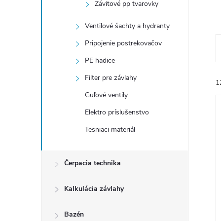
Závitové pp tvarovky
Ventilové šachty a hydranty
Pripojenie postrekovačov
PE hadice
Filter pre závlahy
1
Guľové ventily
Elektro príslušenstvo
Tesniaci materiál
i
Čerpacia technika
i
Kalkulácia závlahy
Bazén