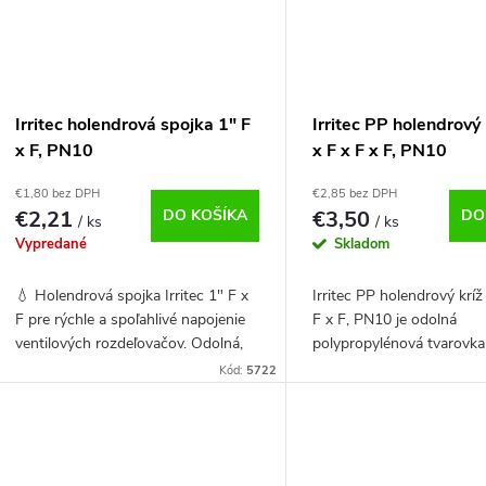
Irritec holendrová spojka 1" F
Irritec PP holendrový 
x F, PN10
x F x F x F, PN10
€1,80 bez DPH
€2,85 bez DPH
€2,21
DO KOŠÍKA
€3,50
DO
/ ks
/ ks
Vypredané
Skladom
💧 Holendrová spojka Irritec 1" F x
Irritec PP holendrový kríž
F pre rýchle a spoľahlivé napojenie
F x F, PN10 je odolná
ventilových rozdeľovačov. Odolná,
polypropylénová tvarovka
rozoberateľná a UV stabilná.
spoľahlivé rozvetvenie po
Kód:
5722
závlahových systémoch. 
montážou je nutné...