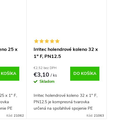
leno 25 x
Irritec holendrové koleno 32 x
1" F, PN12.5
€2,52 bez DPH
 KOŠÍKA
€3,10
DO KOŠÍKA
/ ks
Skladom
25 x 1" F,
Irritec holendrové koleno 32 x 1" F,
rovka
PN12.5 je kompresná tvarovka
enie PE
určená na spoľahlivé spojenie PE
a 1"
rúry s priemerom 32 mm a 1"
Kód:
21062
Kód:
21063
na pre
vnútorným závitom. Ideálna pre
závlahové systémy,...