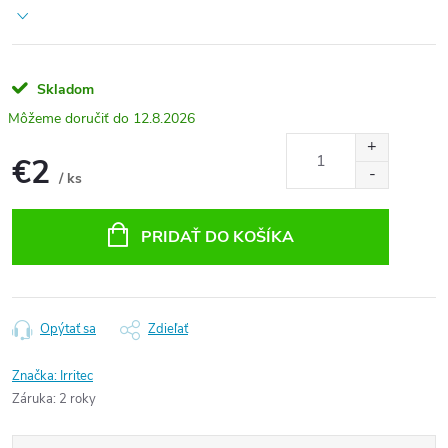
Skladom
12.8.2026
€2
/ ks
Jednotková
cena:
PRIDAŤ DO KOŠÍKA
Opýtať sa
Zdieľať
Značka:
Irritec
Záruka
:
2 roky