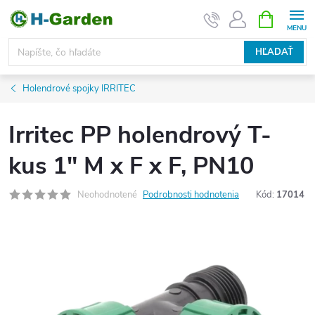
Prejsť
NÁKUPN
KOŠÍK
na
obsah
HĽADAŤ
Holendrové spojky IRRITEC
Irritec PP holendrový T-
kus 1" M x F x F, PN10
Neohodnotené
Podrobnosti hodnotenia
Kód:
17014