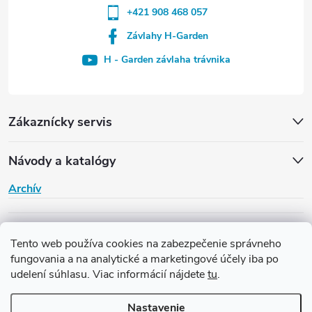
+421 908 468 057
Závlahy H-Garden
H - Garden závlaha trávnika
Zákaznícky servis
Návody a katalógy
Archív
H-Garden
Tento web používa cookies na zabezpečenie správneho
fungovania a na analytické a marketingové účely iba po
udelení súhlasu. Viac informácií nájdete
tu
.
Copyright 2026
Závlaha H-Garden
. Všetky práva vyhradené.
Upraviť
nastavenie cookies
Nastavenie