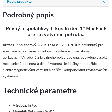
Popis produktu
Podrobný popis
Pevný a spoľahlivý T-kus Irritec 1" M x F x F
pre rozvetvenie potrubia
Irritec PP holendrový T-kus 1" M x F x F, PN10
je navrhnutý pre
efektívne rozvetvenie potrubných systémov v závlahových
aplikáciách. Vyrobený z kvalitného polypropylénu, poskytuje vysokú
mechanickú odolnosť a dlhú životnosť. Je ideálny na použitie s
elektromagnetickými ventilmi a ďalšími komponentmi zavlažovacích
systémov.
Technické parametre
Výrobca:
Irritec
Materiál:
Polypropylén (PP)