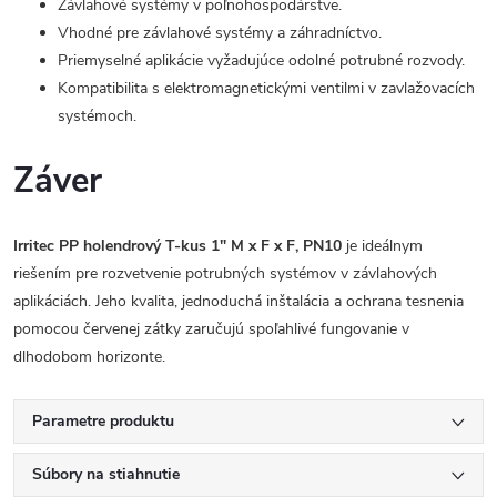
Závlahové systémy v poľnohospodárstve.
Vhodné pre závlahové systémy a záhradníctvo.
Priemyselné aplikácie vyžadujúce odolné potrubné rozvody.
Kompatibilita s elektromagnetickými ventilmi v zavlažovacích
systémoch.
Záver
Irritec PP holendrový T-kus 1" M x F x F, PN10
je ideálnym
riešením pre rozvetvenie potrubných systémov v závlahových
aplikáciách. Jeho kvalita, jednoduchá inštalácia a ochrana tesnenia
pomocou červenej zátky zaručujú spoľahlivé fungovanie v
dlhodobom horizonte.
Parametre produktu
Súbory na stiahnutie