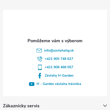
info
@
zavlahahg.sk
+421 905 748 627
+421 908 468 057
Závlahy H-Garden
H - Garden závlaha trávnika
Zákaznícky servis