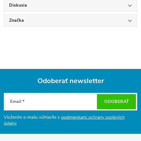
Diskusia
Značka
Odoberať newsletter
Z
á
Email
ODOBERAŤ
p
ä
Vložením e-mailu súhlasíte s
podmienkami ochrany osobných
t
údajov
i
e