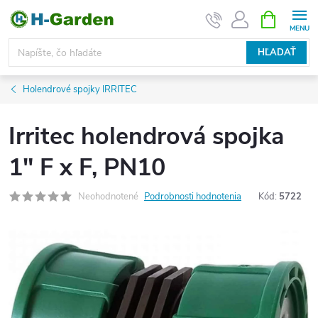
Prejsť
NÁKUPN
KOŠÍK
na
obsah
HĽADAŤ
Holendrové spojky IRRITEC
Irritec holendrová spojka
1" F x F, PN10
Neohodnotené
Podrobnosti hodnotenia
Kód:
5722