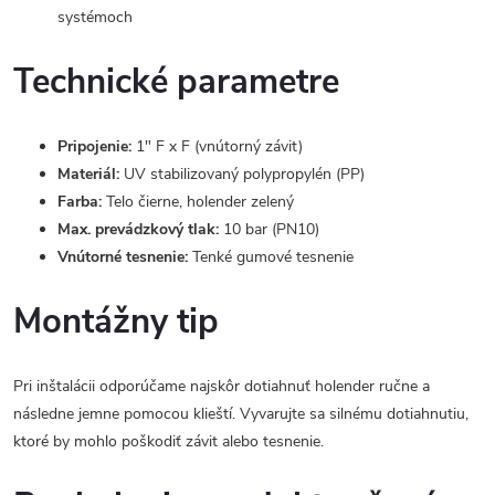
systémoch
Technické parametre
Pripojenie:
1" F x F (vnútorný závit)
Materiál:
UV stabilizovaný polypropylén (PP)
Farba:
Telo čierne, holender zelený
Max. prevádzkový tlak:
10 bar (PN10)
Vnútorné tesnenie:
Tenké gumové tesnenie
Montážny tip
Pri inštalácii odporúčame najskôr dotiahnuť holender ručne a
následne jemne pomocou klieští. Vyvarujte sa silnému dotiahnutiu,
ktoré by mohlo poškodiť závit alebo tesnenie.