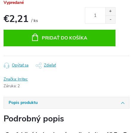
Vypredané
€2,21
/ ks
Jednotková
cena:
PRIDAŤ DO KOŠÍKA
Opýtať sa
Zdieľať
Značka:
Irritec
Záruka
:
2
Popis produktu
Podrobný popis