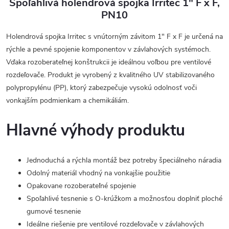
Spoľahlivá holendrová spojka Irritec 1" F x F,
PN10
Holendrová spojka Irritec s vnútorným závitom 1" F x F je určená na
rýchle a pevné spojenie komponentov v závlahových systémoch.
Vďaka rozoberateľnej konštrukcii je ideálnou voľbou pre ventilové
rozdeľovače. Produkt je vyrobený z kvalitného UV stabilizovaného
polypropylénu (PP), ktorý zabezpečuje vysokú odolnosť voči
vonkajším podmienkam a chemikáliám.
Hlavné výhody produktu
Jednoduchá a rýchla montáž bez potreby špeciálneho náradia
Odolný materiál vhodný na vonkajšie použitie
Opakovane rozoberateľné spojenie
Spoľahlivé tesnenie s O-krúžkom a možnosťou doplniť ploché
gumové tesnenie
Ideálne riešenie pre ventilové rozdeľovače v závlahových