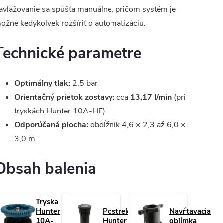
avlažovanie sa spúšťa manuálne, pričom systém je
ožné kedykoľvek rozšíriť o automatizáciu.
Technické parametre
Optimálny tlak:
2,5 bar
Orientačný prietok zostavy:
cca
13,17 l/min
(pri
tryskách Hunter 10A-HE)
Odporúčaná plocha:
obdĺžnik 4,6 × 2,3 až 6,0 ×
3,0 m
Obsah balenia
Tryska
Hunter
Postrekovač
Navŕtavacia
10A-
Hunter Pro-
objímka