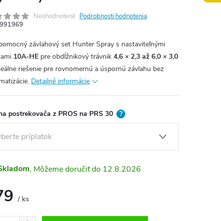
Neohodnotené
Podrobnosti hodnotenia
991969
pomocný závlahový set Hunter Spray s nastaviteľnými
kami
10A-HE
pre obdĺžnikový trávnik
4,6 × 2,3 až 6,0 × 3,0
Ideálne riešenie pre rovnomernú a úspornú závlahu bez
matizácie.
Detailné informácie
na postrekovača z PROS na PRS 30
?
Skladom
12.8.2026
79
/ ks
otková