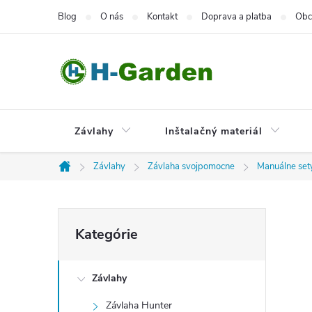
Prejsť
Blog
O nás
Kontakt
Doprava a platba
Obc
na
obsah
Závlahy
Inštalačný materiál
Závlahy
Závlaha svojpomocne
Manuálne set
Domov
B
Preskočiť
Kategórie
kategórie
o
Závlahy
č
Závlaha Hunter