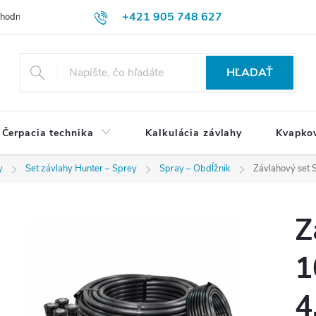
+421 905 748 627
hodné podmienky
Ochrana osobných údajov
Reklamačný poriadok
HĽADAŤ
Čerpacia technika
Kalkulácia závlahy
Kvapko
y
Set závlahy Hunter – Sprey
Spray – Obdĺžnik
Závlahový set 
Z
1
4