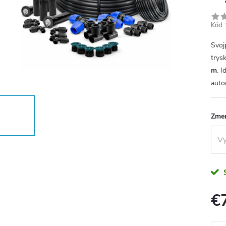
Kód:
Svoj
trys
m
. 
auto
Zme
€
Jedn