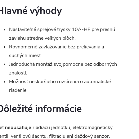
Hlavné výhody
Nastaviteľné sprejové trysky 10A-HE pre presnú
závlahu stredne veľkých plôch.
Rovnomerné zavlažovanie bez prelievania a
suchých miest.
Jednoduchá montáž svojpomocne bez odborných
znalostí.
Možnosť neskoršieho rozšírenia o automatické
riadenie.
Dôležité informácie
et
neobsahuje
riadiacu jednotku, elektromagnetický
entil, ventilovú šachtu, filtráciu ani dažďový senzor.