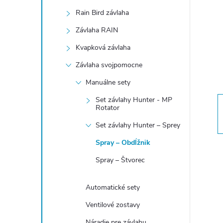
n
Rain Bird závlaha
ý
Závlaha RAIN
Kvapková závlaha
p
Závlaha svojpomocne
a
Manuálne sety
Set závlahy Hunter - MP
n
Rotator
Set závlahy Hunter – Sprey
e
Spray – Obdĺžnik
l
Spray – Štvorec
Automatické sety
Ventilové zostavy
Náradie pre závlahu