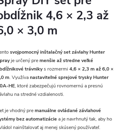
Spray DIY set pre
obdĺžnik 4,6 × 2,3 až
6,0 × 3,0 m
ento
svojpomocný inštalačný set závlahy Hunter
pray
je určený pre
menšie až stredne veľké
bdĺžnikové trávniky
s rozmermi
4,6 × 2,3 m až 6,0 ×
,0 m
. Využíva
nastaviteľné sprejové trysky Hunter
0A-HE
, ktoré zabezpečujú rovnomernú a presnú
ávlahu na stredné vzdialenosti.
et je vhodný pre
manuálne ovládané závlahové
ystémy bez automatizácie
a je navrhnutý tak, aby ho
vládol nainštalovať aj menej skúsený používateľ.