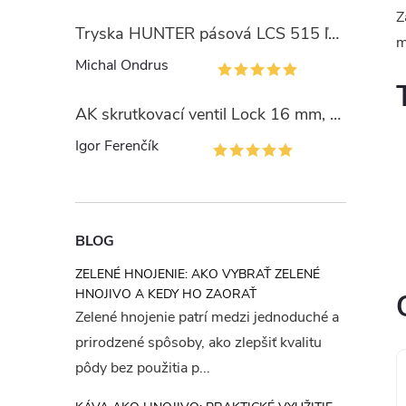
Z
Tryska HUNTER pásová LCS 515 ľavý okraj
m
Michal Ondrus
AK skrutkovací ventil Lock 16 mm, PN4
Igor Ferenčík
BLOG
ZELENÉ HNOJENIE: AKO VYBRAŤ ZELENÉ
HNOJIVO A KEDY HO ZAORAŤ
Zelené hnojenie patrí medzi jednoduché a
prirodzené spôsoby, ako zlepšiť kvalitu
pôdy bez použitia p...