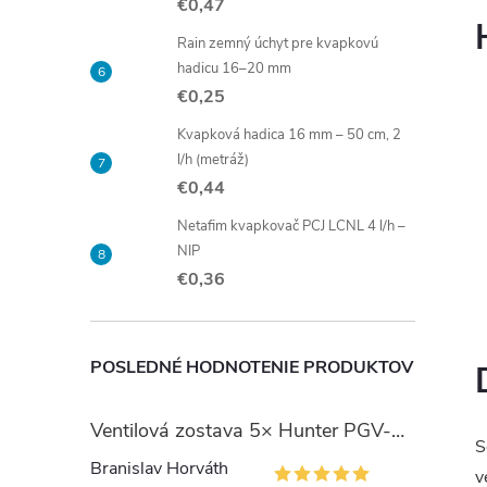
€0,47
Rain zemný úchyt pre kvapkovú
hadicu 16–20 mm
€0,25
Kvapková hadica 16 mm – 50 cm, 2
l/h (metráž)
€0,44
Netafim kvapkovač PCJ LCNL 4 l/h –
NIP
€0,36
POSLEDNÉ HODNOTENIE PRODUKTOV
Ventilová zostava 5× Hunter PGV-101 so šachtou Jumbo
S
Branislav Horváth
v