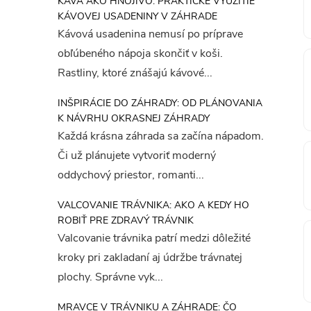
KÁVA AKO HNOJIVO: PRAKTICKÉ VYUŽITIE
KÁVOVEJ USADENINY V ZÁHRADE
Kávová usadenina nemusí po príprave
obľúbeného nápoja skončiť v koši.
Rastliny, ktoré znášajú kávové...
INŠPIRÁCIE DO ZÁHRADY: OD PLÁNOVANIA
K NÁVRHU OKRASNEJ ZÁHRADY
Každá krásna záhrada sa začína nápadom.
Či už plánujete vytvoriť moderný
oddychový priestor, romanti...
VALCOVANIE TRÁVNIKA: AKO A KEDY HO
ROBIŤ PRE ZDRAVÝ TRÁVNIK
Valcovanie trávnika patrí medzi dôležité
kroky pri zakladaní aj údržbe trávnatej
plochy. Správne vyk...
MRAVCE V TRÁVNIKU A ZÁHRADE: ČO