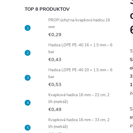
TOP 8 PRODUKTOV
PROFI úchyt na kvapkovú hadicu 16
mm
€0,29
Hadica LDPE PE-40 16 × 1,5 mm – 6
T
bar
€0,43
S
o
Hadica LDPE PE-40 20 × 1,5 mm – 6
3
bar
€0,53
1
z
Kvapková hadica 16 mm – 22 cm, 2
l/h (metráž)
S
€0,49
s
Kvapková hadica 16 mm – 33 cm, 2
z
l/h (metráž)