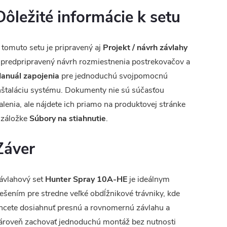
Dôležité informácie k setu
 tomuto setu je pripravený aj
Projekt / návrh závlahy
 predpripravený návrh rozmiestnenia postrekovačov a
anuál zapojenia
pre jednoduchú svojpomocnú
nštaláciu systému. Dokumenty nie sú súčasťou
alenia, ale nájdete ich priamo na produktovej stránke
 záložke
Súbory na stiahnutie
.
Záver
ávlahový set
Hunter Spray 10A-HE
je ideálnym
iešením pre stredne veľké obdĺžnikové trávniky, kde
hcete dosiahnuť presnú a rovnomernú závlahu a
ároveň zachovať jednoduchú montáž bez nutnosti