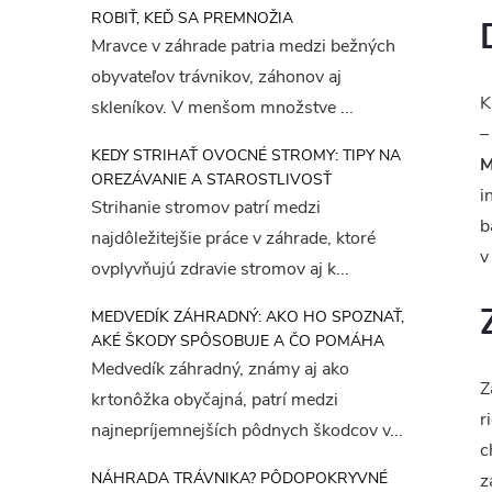
ROBIŤ, KEĎ SA PREMNOŽIA
Mravce v záhrade patria medzi bežných
obyvateľov trávnikov, záhonov aj
K
skleníkov. V menšom množstve ...
–
KEDY STRIHAŤ OVOCNÉ STROMY: TIPY NA
M
OREZÁVANIE A STAROSTLIVOSŤ
i
Strihanie stromov patrí medzi
b
najdôležitejšie práce v záhrade, ktoré
v
ovplyvňujú zdravie stromov aj k...
MEDVEDÍK ZÁHRADNÝ: AKO HO SPOZNAŤ,
AKÉ ŠKODY SPÔSOBUJE A ČO POMÁHA
Medvedík záhradný, známy aj ako
Z
krtonôžka obyčajná, patrí medzi
r
najnepríjemnejších pôdnych škodcov v...
c
NÁHRADA TRÁVNIKA? PÔDOPOKRYVNÉ
z