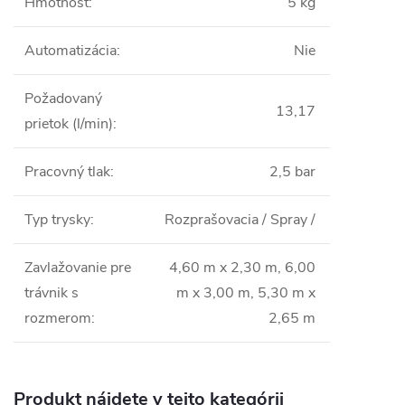
Hmotnosť
:
5 kg
Automatizácia
:
Nie
Požadovaný
13,17
prietok (l/min)
:
Pracovný tlak
:
2,5 bar
Typ trysky
:
Rozprašovacia / Spray /
Zavlažovanie pre
4,60 m x 2,30 m, 6,00
trávnik s
m x 3,00 m, 5,30 m x
rozmerom
:
2,65 m
Produkt nájdete v tejto kategórii