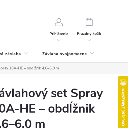
Odstúpenie od kúpnej zmluvy
Poučenie o uplatnení práva na odst
NÁKUPNÝ
KOŠÍK
Prázdny košík
Prihlásenie
vá závlaha
Závlaha svojpomocne
Bazén
Spray 10A-HE – obdĺžnik 4,6–6,0 m
ávlahový set Spray
0A-HE – obdĺžnik
,6–6,0 m