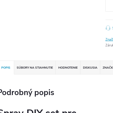
cena
Znač
Záru
POPIS
SÚBORY NA STIAHNUTIE
HODNOTENIE
DISKUSIA
ZNAČ
Podrobný popis