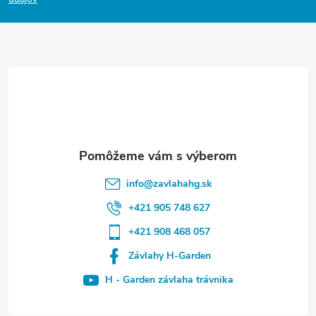
i
e
info
@
zavlahahg.sk
+421 905 748 627
+421 908 468 057
Závlahy H-Garden
H - Garden závlaha trávnika