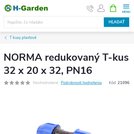
Prejsť
NÁKUPN
KOŠÍK
na
obsah
HĽADAŤ
T kusy plastové
NORMA redukovaný T-kus
32 x 20 x 32, PN16
Neohodnotené
Podrobnosti hodnotenia
Kód:
21096