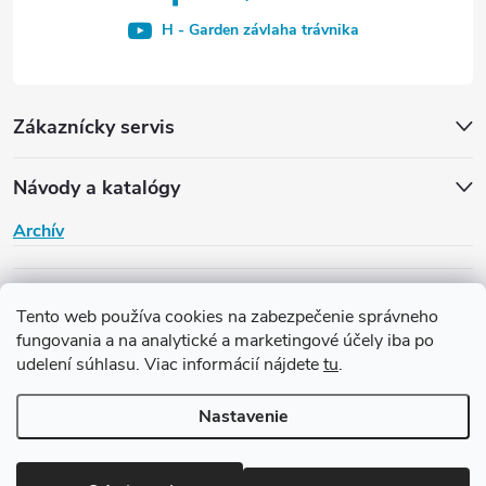
H - Garden závlaha trávnika
Zákaznícky servis
Návody a katalógy
Archív
H-Garden
Tento web používa cookies na zabezpečenie správneho
fungovania a na analytické a marketingové účely iba po
udelení súhlasu. Viac informácií nájdete
tu
.
Copyright 2026
Závlaha H-Garden
. Všetky práva vyhradené.
Upraviť
nastavenie cookies
Nastavenie
Vytvoril Shoptet