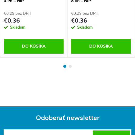
4 l/h – NIP
8 l/h – NIP
€0,29 bez DPH
€0,29 bez DPH
€0,36
€0,36
Skladom
Skladom
DO KOŠÍKA
DO KOŠÍKA
Odoberať newsletter
Z
á