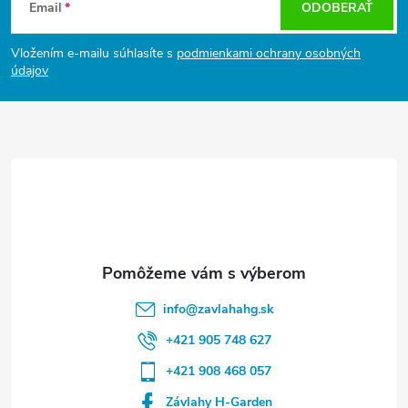
Email
ODOBERAŤ
p
ä
Vložením e-mailu súhlasíte s
podmienkami ochrany osobných
t
údajov
i
e
info
@
zavlahahg.sk
+421 905 748 627
+421 908 468 057
Závlahy H-Garden