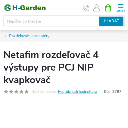
Prejsť
NÁKUPN
KOŠÍK
na
obsah
HĽADAŤ
Rozdeľovače a adaptéry
Netafim rozdeľovač 4
výstupy pre PCJ NIP
kvapkovač
Neohodnotené
Podrobnosti hodnotenia
Kód:
2797