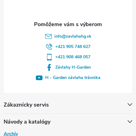
info
@
zavlahahg.sk
+421 905 748 627
+421 908 468 057
Závlahy H-Garden
H - Garden závlaha trávnika
Zákaznícky servis
Návody a katalógy
Archív