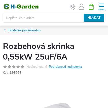
Prejsť
NÁKUPN
KOŠÍK
na
obsah
HĽADAŤ
Inštalačné príslušenstvo
Rozbehová skrinka
0,55kW 25uF/6A
Neohodnotené
Podrobnosti hodnotenia
Kód:
395995