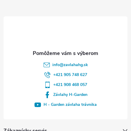
e
info
@
zavlahahg.sk
+421 905 748 627
+421 908 468 057
Závlahy H-Garden
H - Garden závlaha trávnika
Zákaznícky servis