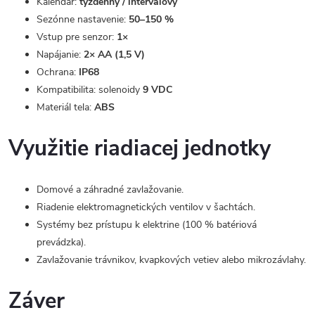
Kalendár:
týždenný / intervalový
Sezónne nastavenie:
50–150 %
Vstup pre senzor:
1×
Napájanie:
2× AA (1,5 V)
Ochrana:
IP68
Kompatibilita: solenoidy
9 VDC
Materiál tela:
ABS
Využitie riadiacej jednotky
Domové a záhradné zavlažovanie.
Riadenie elektromagnetických ventilov v šachtách.
Systémy bez prístupu k elektrine (100 % batériová
prevádzka).
Zavlažovanie trávnikov, kvapkových vetiev alebo mikrozávlahy.
Záver