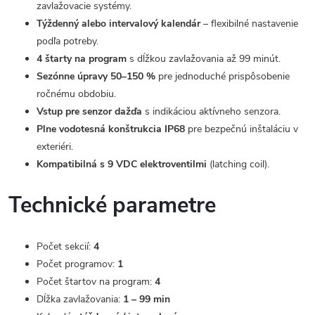
zavlažovacie systémy.
Týždenný alebo intervalový kalendár
– flexibilné nastavenie
podľa potreby.
4 štarty na program
s dĺžkou zavlažovania až 99 minút.
Sezónne úpravy 50–150 %
pre jednoduché prispôsobenie
ročnému obdobiu.
Vstup pre senzor dažďa
s indikáciou aktívneho senzora.
Plne vodotesná konštrukcia IP68
pre bezpečnú inštaláciu v
exteriéri.
Kompatibilná s 9 VDC elektroventilmi
(latching coil).
Technické parametre
Počet sekcií:
4
Počet programov:
1
Počet štartov na program:
4
Dĺžka zavlažovania:
1 – 99 min