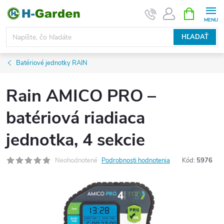
Prejsť
NÁKUPN
KOŠÍK
na
obsah
HĽADAŤ
Batériové jednotky RAIN
Rain AMICO PRO –
batériová riadiaca
jednotka, 4 sekcie
Neohodnotené
Podrobnosti hodnotenia
Kód:
5976