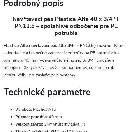
Podrobný popis
Navŕtavací pás Plastica Alfa 40 x 3/4" F
PN12.5 – spoľahlivé odbočenie pre PE
potrubia
Plastica Alfa navŕtavací pás 40 x 3/4" F PN12.5
je navrhnutý pre
jednoduché a bezpečné vytvorenie odbočky na PE potrubiach s
priemerom 40 mm. Vďaka vnútornému závitu 3/4" umožňuje
pripojenie rôznych závlahových komponentov, čo z neho robí
ideálnu voľbu pre zavlažovacie systémy.
Technické parametre
Výrobca:
Plastica Alfa
Priemer potrubia:
40 mm
Veľkosť závitu:
3/4" vnútorný závit (F)
Tlaková odolnosť:
PN12.5 (12,5 barov)