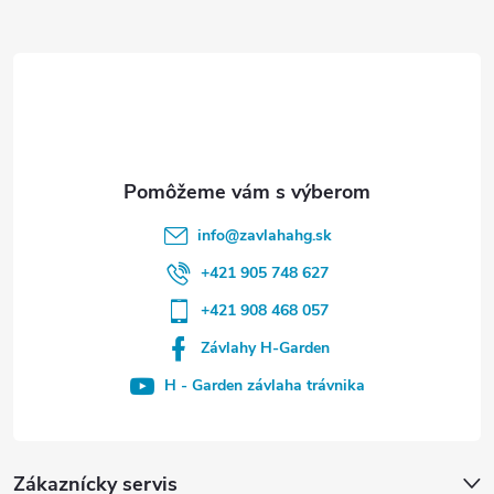
info
@
zavlahahg.sk
+421 905 748 627
+421 908 468 057
Závlahy H-Garden
H - Garden závlaha trávnika
Zákaznícky servis