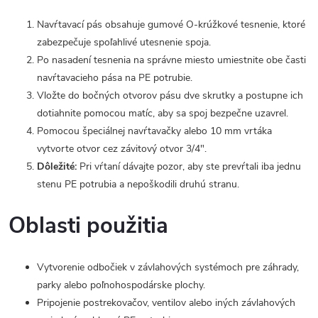
Navŕtavací pás obsahuje gumové O-krúžkové tesnenie, ktoré
zabezpečuje spoľahlivé utesnenie spoja.
Po nasadení tesnenia na správne miesto umiestnite obe časti
navŕtavacieho pása na PE potrubie.
Vložte do bočných otvorov pásu dve skrutky a postupne ich
dotiahnite pomocou matíc, aby sa spoj bezpečne uzavrel.
Pomocou špeciálnej navŕtavačky alebo 10 mm vrtáka
vytvorte otvor cez závitový otvor 3/4".
Dôležité:
Pri vŕtaní dávajte pozor, aby ste prevŕtali iba jednu
stenu PE potrubia a nepoškodili druhú stranu.
Oblasti použitia
Vytvorenie odbočiek v závlahových systémoch pre záhrady,
parky alebo poľnohospodárske plochy.
Pripojenie postrekovačov, ventilov alebo iných závlahových