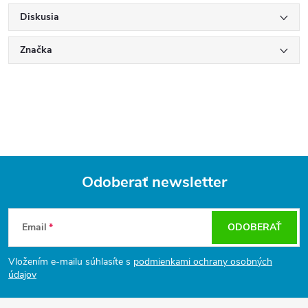
Diskusia
Značka
Odoberať newsletter
Z
á
Email
ODOBERAŤ
p
ä
Vložením e-mailu súhlasíte s
podmienkami ochrany osobných
t
údajov
i
e