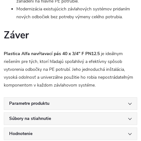
zariadení na hlavné PE potrubie.
Modernizácia existujúcich závlahových systémov pridaním
nových odbočiek bez potreby výmeny celého potrubia.
Záver
Plastica Alfa navŕtavací pás 40 x 3/4" F PN12.5
je ideálnym
riešením pre tých, ktorí hľadajú spoľahlivý a efektívny spôsob
vytvorenia odbočky na PE potrubí. Jeho jednoduchá inštalácia,
vysoká odolnosť a univerzálne použitie ho robia nepostrádateľným
komponentom v každom závlahovom systéme.
Parametre produktu
Súbory na stiahnutie
Hodnotenie