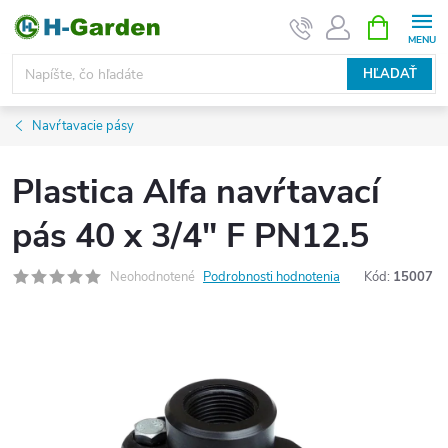
Prejsť
NÁKUPN
KOŠÍK
na
obsah
HĽADAŤ
Navŕtavacie pásy
Plastica Alfa navŕtavací
pás 40 x 3/4" F PN12.5
Neohodnotené
Podrobnosti hodnotenia
Kód:
15007