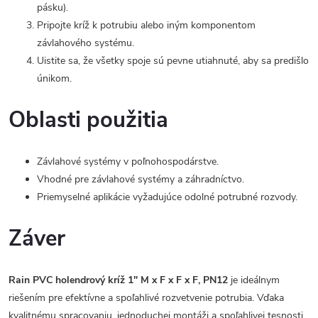
pásku).
Pripojte kríž k potrubiu alebo iným komponentom
závlahového systému.
Uistite sa, že všetky spoje sú pevne utiahnuté, aby sa predišlo
únikom.
Oblasti použitia
Závlahové systémy v poľnohospodárstve.
Vhodné pre závlahové systémy a záhradníctvo.
Priemyselné aplikácie vyžadujúce odolné potrubné rozvody.
Záver
Rain PVC holendrový kríž 1" M x F x F x F, PN12
je ideálnym
riešením pre efektívne a spoľahlivé rozvetvenie potrubia. Vďaka
kvalitnému spracovaniu, jednoduchej montáži a spoľahlivej tesnosti