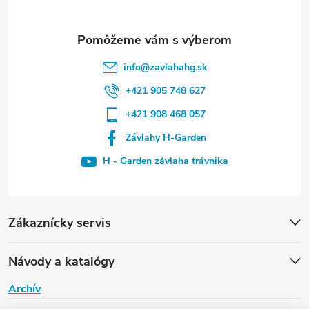
info
@
zavlahahg.sk
+421 905 748 627
+421 908 468 057
Závlahy H-Garden
H - Garden závlaha trávnika
Zákaznícky servis
Návody a katalógy
Archív