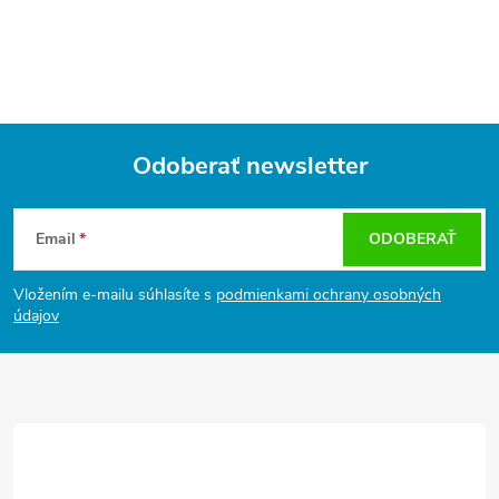
Odoberať newsletter
Z
á
Email
ODOBERAŤ
p
ä
Vložením e-mailu súhlasíte s
podmienkami ochrany osobných
t
údajov
i
e