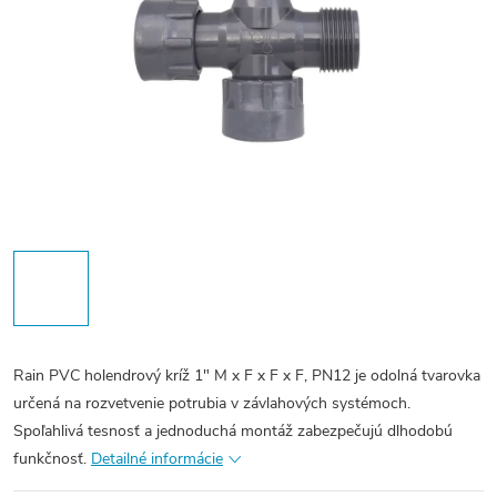
Rain PVC holendrový kríž 1" M x F x F x F, PN12 je odolná tvarovka
určená na rozvetvenie potrubia v závlahových systémoch.
Spoľahlivá tesnosť a jednoduchá montáž zabezpečujú dlhodobú
funkčnosť.
Detailné informácie