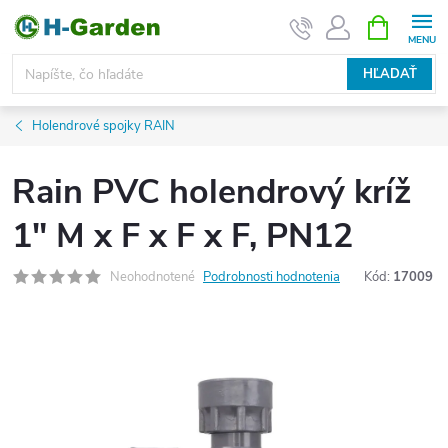
Prejsť
NÁKUPN
KOŠÍK
na
obsah
HĽADAŤ
Holendrové spojky RAIN
Rain PVC holendrový kríž
1" M x F x F x F, PN12
Neohodnotené
Podrobnosti hodnotenia
Kód:
17009