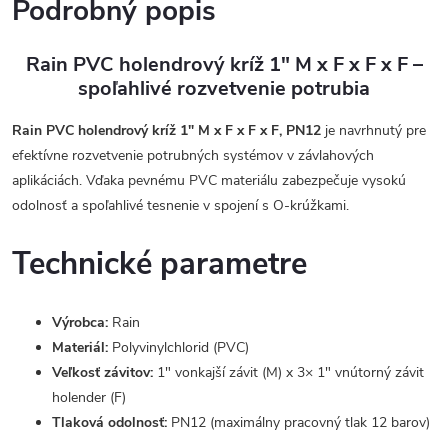
Podrobný popis
Rain PVC holendrový kríž 1" M x F x F x F –
spoľahlivé rozvetvenie potrubia
Rain PVC holendrový kríž 1" M x F x F x F, PN12
je navrhnutý pre
efektívne rozvetvenie potrubných systémov v závlahových
aplikáciách. Vďaka pevnému PVC materiálu zabezpečuje vysokú
odolnosť a spoľahlivé tesnenie v spojení s O-krúžkami.
Technické parametre
Výrobca:
Rain
Materiál:
Polyvinylchlorid (PVC)
Veľkosť závitov:
1" vonkajší závit (M) x 3× 1" vnútorný závit
holender (F)
Tlaková odolnosť:
PN12 (maximálny pracovný tlak 12 barov)