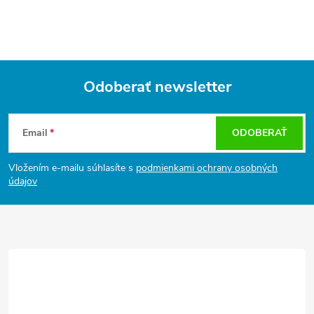
Odoberať newsletter
Z
á
Email
ODOBERAŤ
p
ä
Vložením e-mailu súhlasíte s
podmienkami ochrany osobných
t
údajov
i
e