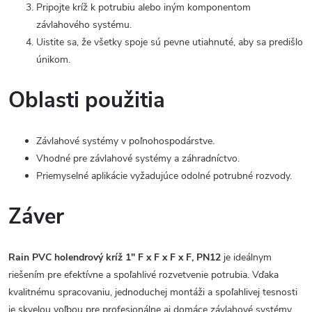
Pripojte kríž k potrubiu alebo iným komponentom
závlahového systému.
Uistite sa, že všetky spoje sú pevne utiahnuté, aby sa predišlo
únikom.
Oblasti použitia
Závlahové systémy v poľnohospodárstve.
Vhodné pre závlahové systémy a záhradníctvo.
Priemyselné aplikácie vyžadujúce odolné potrubné rozvody.
Záver
Rain PVC holendrový kríž 1" F x F x F x F, PN12
je ideálnym
riešením pre efektívne a spoľahlivé rozvetvenie potrubia. Vďaka
kvalitnému spracovaniu, jednoduchej montáži a spoľahlivej tesnosti
je skvelou voľbou pre profesionálne aj domáce závlahové systémy.