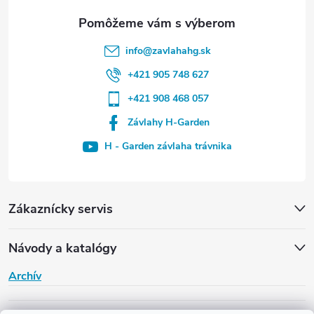
info
@
zavlahahg.sk
+421 905 748 627
+421 908 468 057
Závlahy H-Garden
H - Garden závlaha trávnika
Zákaznícky servis
Návody a katalógy
Archív