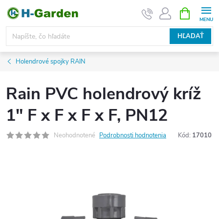
Prejsť
NÁKUPN
KOŠÍK
na
obsah
HĽADAŤ
Holendrové spojky RAIN
Rain PVC holendrový kríž
1" F x F x F x F, PN12
Neohodnotené
Podrobnosti hodnotenia
Kód:
17010