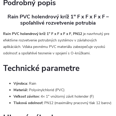
Podrobný popis
Rain PVC holendrový kríž 1" F x F x F x F –
spoľahlivé rozvetvenie potrubia
Rain PVC holendrový kríž 1" F x F x F x F, PN12
je navrhnutý pre
efektívne rozvetvenie potrubných systémov v závlahových
aplikáciách. Vďaka pevnému PVC materiálu zabezpečuje vysokú
odolnosť a spoľahlivé tesnenie v spojení s O-krúžkami.
Technické parametre
Výrobca:
Rain
Materiál:
Polyvinylchlorid (PVC)
Veľkosť závitov:
4× 1" vnútorný závit holender (F)
Tlaková odolnosť:
PN12 (maximálny pracovný tlak 12 barov)