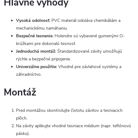
Hlavné výhody
Vysoká odolnosť:
PVC materiál odoláva chemikáliám a
mechanickému namáhaniu.
Bezpečné tesnenie:
Holendre sú vybavené gumenými O-
krúžkami pre dokonalú tesnosť.
Jednoduchá montáž:
Štandardizované závity umožňujú
rýchle a bezpečné pripojenie.
Univerzálne použitie:
Vhodné pre závlahové systémy a
záhradníctvo.
Montáž
Pred montážou skontrolujte čistotu závitov a tesniacich
plôch.
Na závity aplikujte vhodné tesniace médium (napr. teflónovú
pásku).