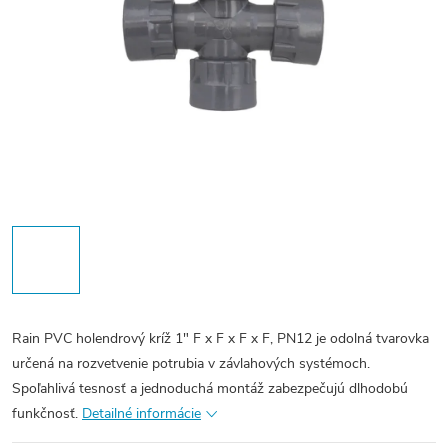
Rain PVC holendrový kríž 1" F x F x F x F, PN12 je odolná tvarovka
určená na rozvetvenie potrubia v závlahových systémoch.
Spoľahlivá tesnosť a jednoduchá montáž zabezpečujú dlhodobú
funkčnosť.
Detailné informácie