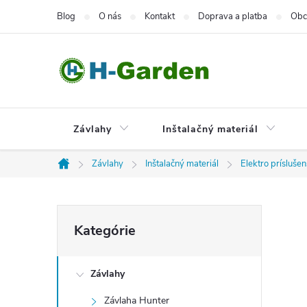
Prejsť
Blog
O nás
Kontakt
Doprava a platba
Obc
na
obsah
Závlahy
Inštalačný materiál
Závlahy
Inštalačný materiál
Elektro prísluše
Domov
B
Preskočiť
Kategórie
kategórie
o
Závlahy
č
Závlaha Hunter