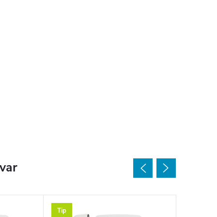
ovar
Tip
Tip