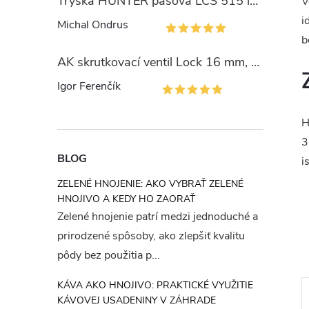
Tryska HUNTER pásová LCS 515 ľavý okraj
V
i
Michal Ondrus
b
AK skrutkovací ventil Lock 16 mm, PN4
Igor Ferenčík
H
3
BLOG
i
ZELENÉ HNOJENIE: AKO VYBRAŤ ZELENÉ
HNOJIVO A KEDY HO ZAORAŤ
Zelené hnojenie patrí medzi jednoduché a
prirodzené spôsoby, ako zlepšiť kvalitu
pôdy bez použitia p...
KÁVA AKO HNOJIVO: PRAKTICKÉ VYUŽITIE
Tip
KÁVOVEJ USADENINY V ZÁHRADE