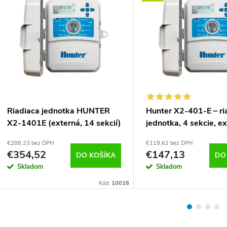
Riadiaca jednotka HUNTER
Hunter X2-401-E – ri
X2-1401E (externá, 14 sekcií)
jednotka, 4 sekcie, ex
€288,23 bez DPH
€119,62 bez DPH
€354,52
€147,13
DO KOŠÍKA
DO
Skladom
Skladom
Kód:
10018