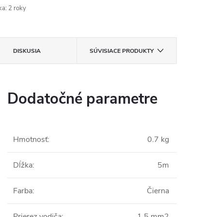
ka
:
2 roky
DISKUSIA
SÚVISIACE PRODUKTY
Dodatočné parametre
Hmotnosť
:
0.7 kg
Dĺžka
:
5m
Farba
:
Čierna
Prierez vodiča
:
1,5 mm2