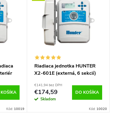
adiaca
Riadiaca jednotka HUNTER
Riadiac
teriér
X2-601E (externá, 6 sekcií)
X2-801E
€141,94 bez DPH
€170,17 b
€174,59
€209,
 KOŠÍKA
DO KOŠÍKA
Skladom
Sklad
Kód:
10019
Kód:
10020