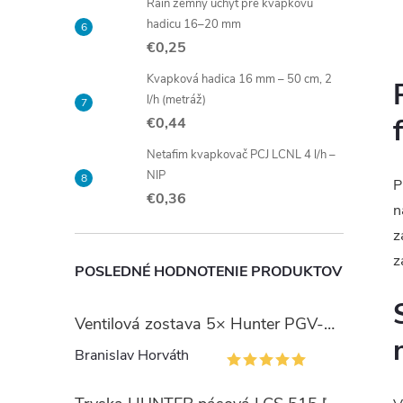
Rain zemný úchyt pre kvapkovú
hadicu 16–20 mm
€0,25
Kvapková hadica 16 mm – 50 cm, 2
l/h (metráž)
€0,44
Netafim kvapkovač PCJ LCNL 4 l/h –
NIP
P
€0,36
n
z
z
POSLEDNÉ HODNOTENIE PRODUKTOV
Ventilová zostava 5× Hunter PGV-101 so šachtou Jumbo
Branislav Horváth