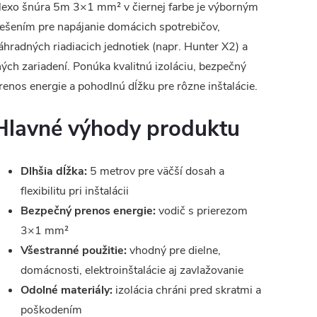
lexo šnúra 5m 3×1 mm² v čiernej farbe je výborným
iešením pre napájanie domácich spotrebičov,
áhradných riadiacich jednotiek (napr. Hunter X2) a
ných zariadení. Ponúka kvalitnú izoláciu, bezpečný
renos energie a pohodlnú dĺžku pre rôzne inštalácie.
Hlavné výhody produktu
Dlhšia dĺžka:
5 metrov pre väčší dosah a
flexibilitu pri inštalácii
Bezpečný prenos energie:
vodič s prierezom
3×1 mm²
Všestranné použitie:
vhodný pre dielne,
domácnosti, elektroinštalácie aj zavlažovanie
Odolné materiály:
izolácia chráni pred skratmi a
poškodením