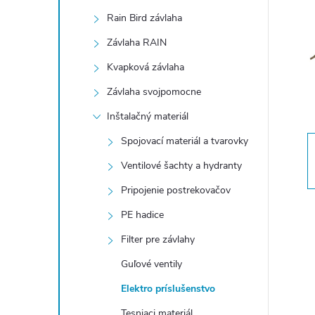
n
Rain Bird závlaha
ý
Závlaha RAIN
Kvapková závlaha
p
Závlaha svojpomocne
a
Inštalačný materiál
Spojovací materiál a tvarovky
n
Ventilové šachty a hydranty
e
Pripojenie postrekovačov
PE hadice
l
Filter pre závlahy
Guľové ventily
Elektro príslušenstvo
Tesniaci materiál