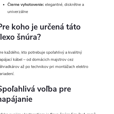
Čierne vyhotovenie:
elegantné, diskrétne a
univerzálne
Pre koho je určená táto
flexo šnúra?
re každého, kto potrebuje spoľahlivý a kvalitný
apájací kábel – od domácich majstrov cez
áhradkárov až po technikov pri montážach elektro
ariadení.
Spoľahlivá voľba pre
napájanie