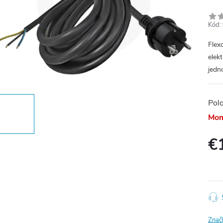
Kód:
Flex
elekt
jedno
Pol
Mom
€
Jedn
cena
Znač