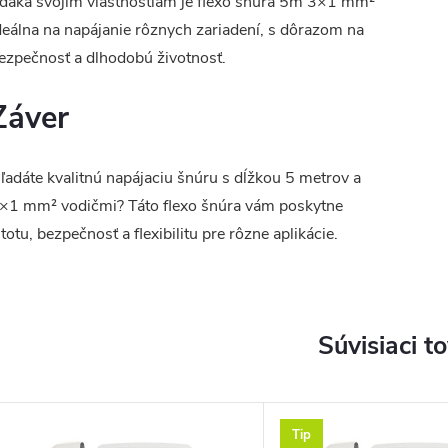
ďaka svojim vlastnostiam je flexo šnúra 5m 3×1 mm²
deálna na napájanie rôznych zariadení, s dôrazom na
ezpečnosť a dlhodobú životnosť.
Záver
ľadáte kvalitnú napájaciu šnúru s dĺžkou 5 metrov a
×1 mm² vodičmi? Táto flexo šnúra vám poskytne
stotu, bezpečnosť a flexibilitu pre rôzne aplikácie.
Súvisiaci t
Tip