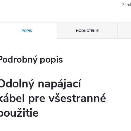
Záru
POPIS
HODNOTENIE
Podrobný popis
Odolný napájací
kábel pre všestranné
použitie