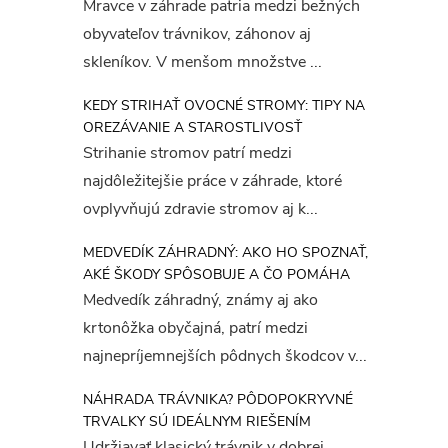
Mravce v záhrade patria medzi bežných
obyvateľov trávnikov, záhonov aj
skleníkov. V menšom množstve ...
KEDY STRIHAŤ OVOCNÉ STROMY: TIPY NA
OREZÁVANIE A STAROSTLIVOSŤ
Strihanie stromov patrí medzi
najdôležitejšie práce v záhrade, ktoré
ovplyvňujú zdravie stromov aj k...
MEDVEDÍK ZÁHRADNÝ: AKO HO SPOZNAŤ,
AKÉ ŠKODY SPÔSOBUJE A ČO POMÁHA
Medvedík záhradný, známy aj ako
krtonôžka obyčajná, patrí medzi
najnepríjemnejších pôdnych škodcov v...
NÁHRADA TRÁVNIKA? PÔDOPOKRYVNÉ
TRVALKY SÚ IDEÁLNYM RIEŠENÍM
Udržiavať klasický trávnik v dobrej