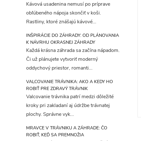
Kávová usadenina nemusí po príprave
obľúbeného nápoja skončiť v koši.
Rastliny, ktoré znášajú kávové...
INŠPIRÁCIE DO ZÁHRADY: OD PLÁNOVANIA
K NÁVRHU OKRASNEJ ZÁHRADY
Každá krásna záhrada sa začína nápadom.
Či už plánujete vytvoriť moderný
oddychový priestor, romanti...
ednotka HUNTER
Riadiaca jednotka HUNTER
terná, 6 sekcií)
X2-801E (externá, 8 sekcií)
VALCOVANIE TRÁVNIKA: AKO A KEDY HO
ROBIŤ PRE ZDRAVÝ TRÁVNIK
H
€170,17 bez DPH
€209,31
Valcovanie trávnika patrí medzi dôležité
DO KOŠÍKA
DO KOŠÍKA
Skladom
kroky pri zakladaní aj údržbe trávnatej
plochy. Správne vyk...
Kód:
10020
Kód:
10021
MRAVCE V TRÁVNIKU A ZÁHRADE: ČO
ROBIŤ, KEĎ SA PREMNOŽIA