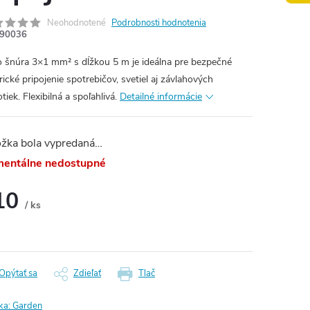
Neohodnotené
Podrobnosti hodnotenia
90036
o šnúra 3×1 mm² s dĺžkou 5 m je ideálna pre bezpečné
rické pripojenie spotrebičov, svetiel aj závlahových
tiek. Flexibilná a spoľahlivá.
Detailné informácie
ožka bola vypredaná…
entálne nedostupné
10
/ ks
otková
:
Opýtať sa
Zdieľať
Tlač
ka:
Garden