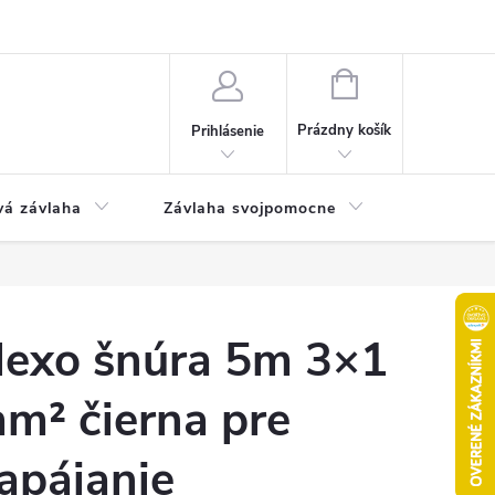
Odstúpenie od kúpnej zmluvy
Poučenie o uplatnení práva na odst
NÁKUPNÝ
KOŠÍK
Prázdny košík
Prihlásenie
vá závlaha
Závlaha svojpomocne
Bazén
lexo šnúra 5m 3×1
m² čierna pre
apájanie