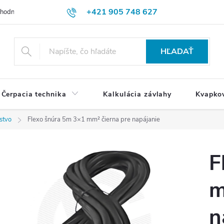
+421 905 748 627
hodné podmienky
Ochrana osobných údajov
Reklamačný poriadok
HĽADAŤ
Čerpacia technika
Kalkulácia závlahy
Kvapko
nstvo
Flexo šnúra 5m 3×1 mm² čierna pre napájanie
F
m
n