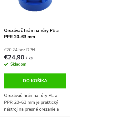
o
r
d
o
u
d
k
u
Orezávač hrán na rúry PE a
t
k
PPR 20–63 mm
o
t
v
o
€20,24 bez DPH
€24,90
v
/ ks
Skladom
DO KOŠÍKA
Orezávač hrán na rúry PE a
PPR 20–63 mm je praktický
nástroj na presné orezanie a
zaoblenie hrán potrubia pred
montážou. Znižuje riziko
poškodenia tesnení a uľahčuje
O
spájanie...