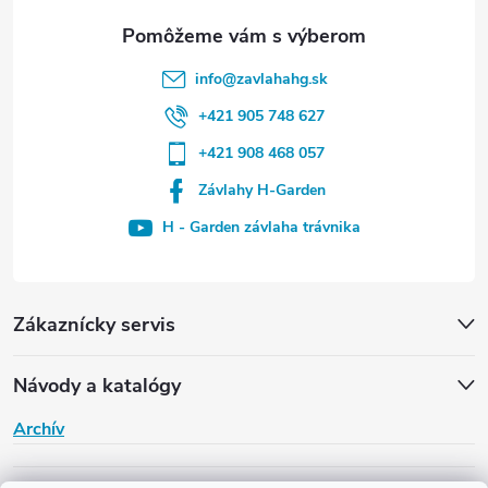
k
y
info
@
zavlahahg.sk
v
+421 905 748 627
ý
+421 908 468 057
p
Závlahy H-Garden
i
H - Garden závlaha trávnika
s
u
Zákaznícky servis
Návody a katalógy
Archív