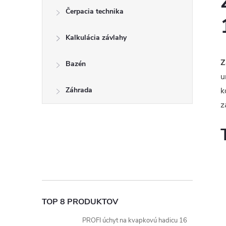
Čerpacia technika
Kalkulácia závlahy
Z
Bazén
u
Záhrada
k
z
TOP 8 PRODUKTOV
PROFI úchyt na kvapkovú hadicu 16