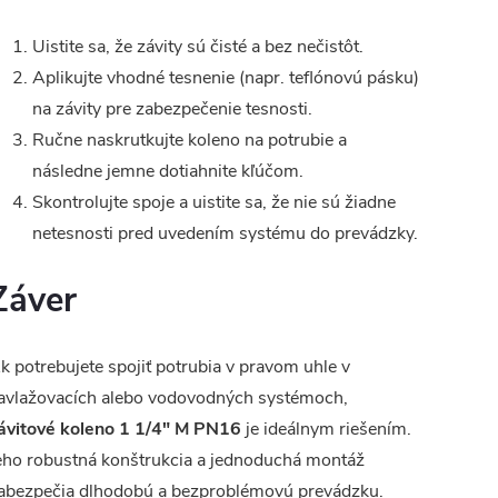
Uistite sa, že závity sú čisté a bez nečistôt.
Aplikujte vhodné tesnenie (napr. teflónovú pásku)
na závity pre zabezpečenie tesnosti.
Ručne naskrutkujte koleno na potrubie a
následne jemne dotiahnite kľúčom.
Skontrolujte spoje a uistite sa, že nie sú žiadne
netesnosti pred uvedením systému do prevádzky.
Záver
k potrebujete spojiť potrubia v pravom uhle v
avlažovacích alebo vodovodných systémoch,
ávitové koleno 1 1/4" M PN16
je ideálnym riešením.
eho robustná konštrukcia a jednoduchá montáž
abezpečia dlhodobú a bezproblémovú prevádzku.