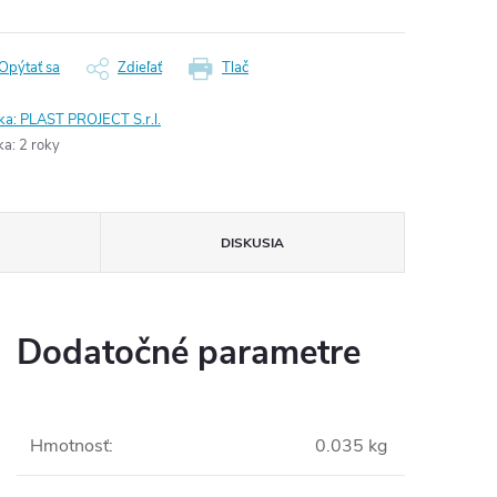
Opýtať sa
Zdieľať
Tlač
ka:
PLAST PROJECT S.r.l.
ka
:
2 roky
DISKUSIA
Dodatočné parametre
Hmotnosť
:
0.035 kg