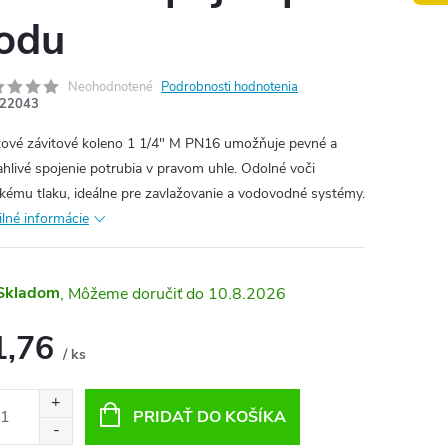
odu
Neohodnotené
Podrobnosti hodnotenia
22043
tové závitové koleno 1 1/4" M PN16 umožňuje pevné a
ahlivé spojenie potrubia v pravom uhle. Odolné voči
kému tlaku, ideálne pre zavlažovanie a vodovodné systémy.
ilné informácie
Skladom
10.8.2026
1,76
/ ks
otková
:
PRIDAŤ DO KOŠÍKA