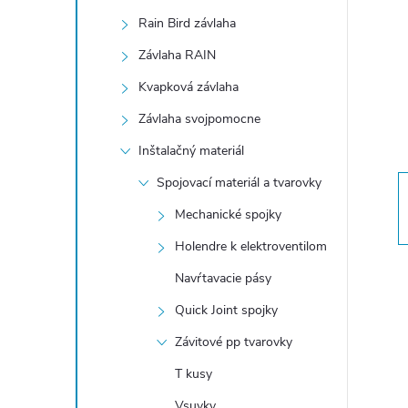
n
Rain Bird závlaha
ý
Závlaha RAIN
Kvapková závlaha
p
Závlaha svojpomocne
a
Inštalačný materiál
Spojovací materiál a tvarovky
n
Mechanické spojky
e
Holendre k elektroventilom
Navŕtavacie pásy
l
Quick Joint spojky
Závitové pp tvarovky
T kusy
Vsuvky