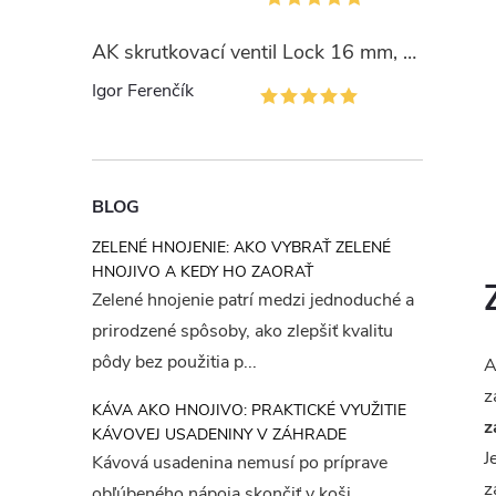
AK skrutkovací ventil Lock 16 mm, PN4
Igor Ferenčík
BLOG
ZELENÉ HNOJENIE: AKO VYBRAŤ ZELENÉ
HNOJIVO A KEDY HO ZAORAŤ
Zelené hnojenie patrí medzi jednoduché a
prirodzené spôsoby, ako zlepšiť kvalitu
pôdy bez použitia p...
A
z
KÁVA AKO HNOJIVO: PRAKTICKÉ VYUŽITIE
z
KÁVOVEJ USADENINY V ZÁHRADE
J
Kávová usadenina nemusí po príprave
z
obľúbeného nápoja skončiť v koši.