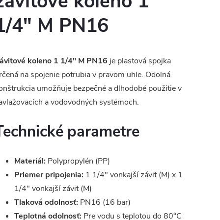
závitové koleno 1
1/4" M PN16
ávitové koleno 1 1/4" M PN16
je plastová spojka
rčená na spojenie potrubia v pravom uhle. Odolná
onštrukcia umožňuje bezpečné a dlhodobé použitie v
avlažovacích a vodovodných systémoch.
Technické parametre
Materiál:
Polypropylén (PP)
Priemer pripojenia:
1 1/4" vonkajší závit (M) x 1
1/4" vonkajší závit (M)
Tlaková odolnosť:
PN16 (16 bar)
Teplotná odolnosť:
Pre vodu s teplotou do 80°C