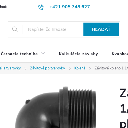
+421 905 748 627
hodné podmienky
Ochrana osobných údajov
Reklamačný poriadok
HĽADAŤ
Čerpacia technika
Kalkulácia závlahy
Kvapko
ál a tvarovky
Závitové pp tvarovky
Kolená
Závitové koleno 1 1
Z
1
p