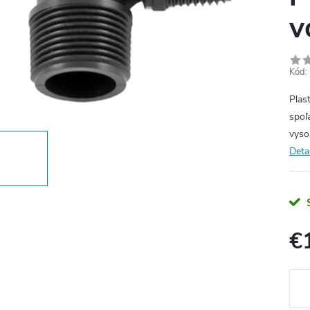
v
Kód:
Plas
spoľ
vyso
Deta
€
Jedn
cena