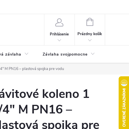
Odstúpenie od kúpnej zmluvy
Poučenie o uplatnení práva na odst
NÁKUPNÝ
KOŠÍK
Prázdny košík
Prihlásenie
vá závlaha
Závlaha svojpomocne
Bazén
/4" M PN16 – plastová spojka pre vodu
ávitové koleno 1
/4" M PN16 –
lastová spojka pre