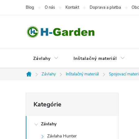
Prejsť
Blog
O nás
Kontakt
Doprava a platba
Obc
na
obsah
Závlahy
Inštalačný materiál
Závlahy
Inštalačný materiál
Spojovací materi
Domov
B
Preskočiť
Kategórie
kategórie
o
Závlahy
č
Závlaha Hunter