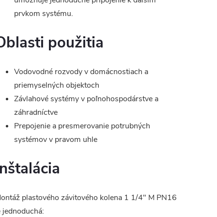
umožňuje jednoduché pripojenie k ďalším
prvkom systému.
Oblasti použitia
Vodovodné rozvody v domácnostiach a
priemyselných objektoch
Závlahové systémy v poľnohospodárstve a
záhradníctve
Prepojenie a presmerovanie potrubných
systémov v pravom uhle
Inštalácia
ontáž plastového závitového kolena 1 1/4" M PN16
e jednoduchá: