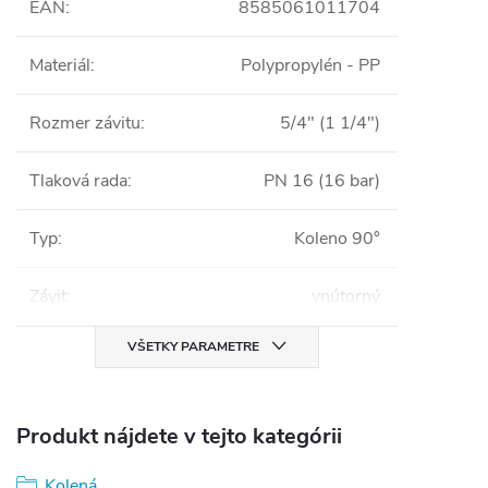
EAN
:
8585061011704
Materiál
:
Polypropylén - PP
Rozmer závitu
:
5/4" (1 1/4")
Tlaková rada
:
PN 16 (16 bar)
Typ
:
Koleno 90°
Závit
:
vnútorný
VŠETKY PARAMETRE
Produkt nájdete v tejto kategórii
Kolená