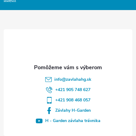
i
e
info
@
zavlahahg.sk
+421 905 748 627
+421 908 468 057
Závlahy H-Garden
H - Garden závlaha trávnika