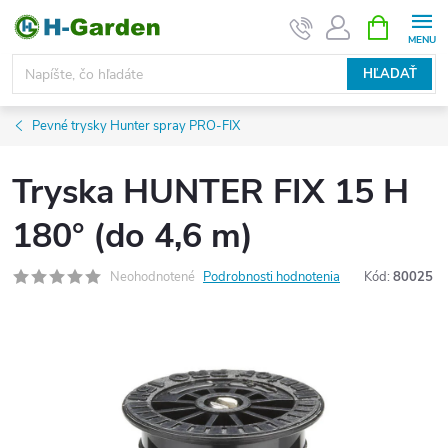
Prejsť
NÁKUPN
KOŠÍK
na
obsah
HĽADAŤ
Pevné trysky Hunter spray PRO-FIX
Tryska HUNTER FIX 15 H
180° (do 4,6 m)
Neohodnotené
Podrobnosti hodnotenia
Kód:
80025