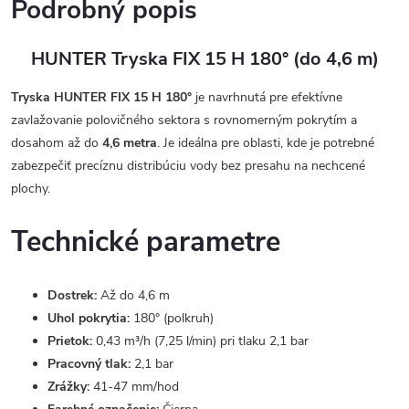
Podrobný popis
HUNTER Tryska FIX 15 H 180° (do 4,6 m)
Tryska HUNTER FIX 15 H 180°
je navrhnutá pre efektívne
zavlažovanie polovičného sektora s rovnomerným pokrytím a
dosahom až do
4,6 metra
. Je ideálna pre oblasti, kde je potrebné
zabezpečiť precíznu distribúciu vody bez presahu na nechcené
plochy.
Technické parametre
Dostrek:
Až do 4,6 m
Uhol pokrytia:
180° (polkruh)
Prietok:
0,43 m³/h (7,25 l/min) pri tlaku 2,1 bar
Pracovný tlak:
2,1 bar
Zrážky:
41-47 mm/hod