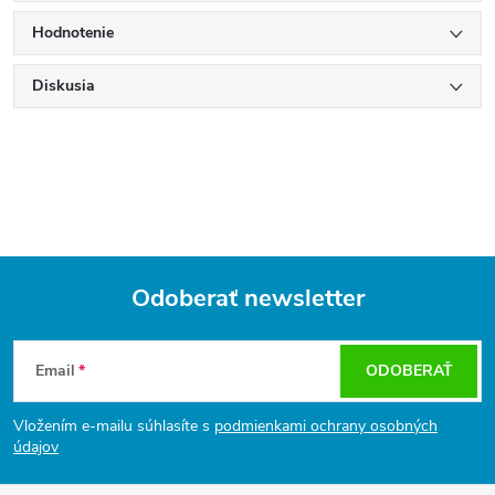
Hodnotenie
Diskusia
Odoberať newsletter
Z
á
Email
ODOBERAŤ
p
ä
Vložením e-mailu súhlasíte s
podmienkami ochrany osobných
t
údajov
i
e