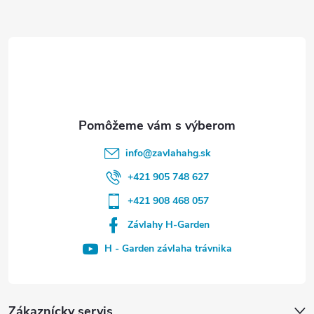
info
@
zavlahahg.sk
+421 905 748 627
+421 908 468 057
Závlahy H-Garden
H - Garden závlaha trávnika
Zákaznícky servis