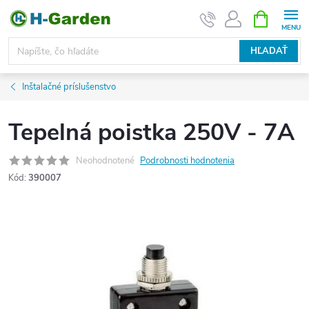
Prejsť
NÁKUPN
KOŠÍK
na
obsah
HĽADAŤ
Inštalačné príslušenstvo
Tepelná poistka 250V - 7A
Neohodnotené
Podrobnosti hodnotenia
Kód:
390007