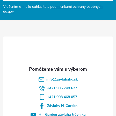
ä
Vložením e-mailu súhlasíte s
podmienkami ochrany osobných
t
údajov
i
e
info
@
zavlahahg.sk
+421 905 748 627
+421 908 468 057
Závlahy H-Garden
H - Garden závlaha trávnika