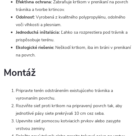
Efektívna ochrana:
Zabraňuje krtkom v prenikaní na povrch
trávnika a tvorbe krtincov.
Odolnosť:
Vyrobená z kvalitného polypropylénu, odolného
voči vlhkosti a plesniam.
Jednoduchá inštalácia:
Ľahko sa rozprestiera pod trávnik a
prispôsobuje terénu.
Ekologické riešenie:
Neškodí krtkom, iba im bráni v prenikaní
na povrch.
Montáž
Pripravte terén odstránením existujúceho trávnika a
vyrovnaním povrchu.
Rozviňte sieť proti krtkom na pripravený povrch tak, aby
jednotlivé pásy siete prekrývali 10 cm cez seba.
Upevnite sieť pomocou kotviacich prvkov alebo zasypte
vrstvou zeminy.