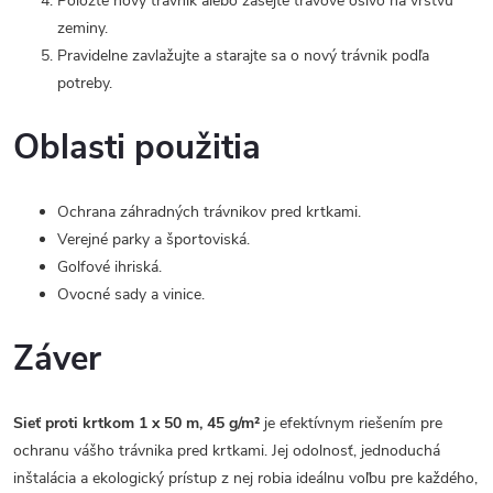
Položte nový trávnik alebo zasejte trávové osivo na vrstvu
zeminy.
Pravidelne zavlažujte a starajte sa o nový trávnik podľa
potreby.
Oblasti použitia
Ochrana záhradných trávnikov pred krtkami.
Verejné parky a športoviská.
Golfové ihriská.
Ovocné sady a vinice.
Záver
Sieť proti krtkom 1 x 50 m, 45 g/m²
je efektívnym riešením pre
ochranu vášho trávnika pred krtkami. Jej odolnosť, jednoduchá
inštalácia a ekologický prístup z nej robia ideálnu voľbu pre každého,