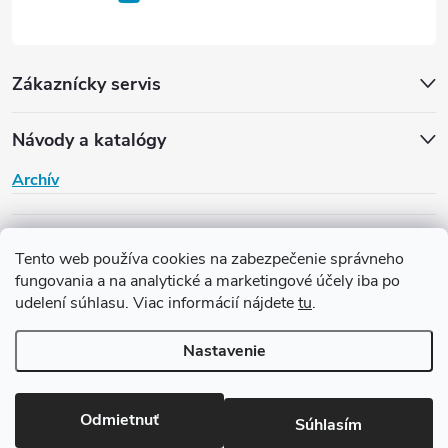
Zákaznícky servis
Návody a katalógy
Archív
H-Garden
Tento web používa cookies na zabezpečenie správneho
fungovania a na analytické a marketingové účely iba po
udelení súhlasu. Viac informácií nájdete
tu
.
Copyright 2026
Závlaha H-Garden
. Všetky práva vyhradené.
Upraviť
nastavenie cookies
Nastavenie
Vytvoril Shoptet
Odmietnuť
Súhlasím