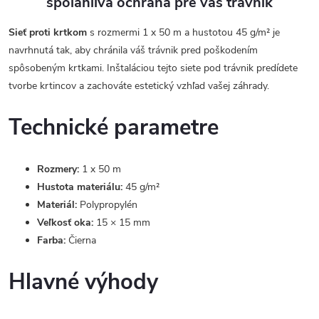
spoľahlivá ochrana pre váš trávnik
Sieť proti krtkom
s rozmermi 1 x 50 m a hustotou 45 g/m² je
navrhnutá tak, aby chránila váš trávnik pred poškodením
spôsobeným krtkami. Inštaláciou tejto siete pod trávnik predídete
tvorbe krtincov a zachováte estetický vzhľad vašej záhrady.
Technické parametre
Rozmery:
1 x 50 m
Hustota materiálu:
45 g/m²
Materiál:
Polypropylén
Veľkosť oka:
15 × 15 mm
Farba:
Čierna
Hlavné výhody