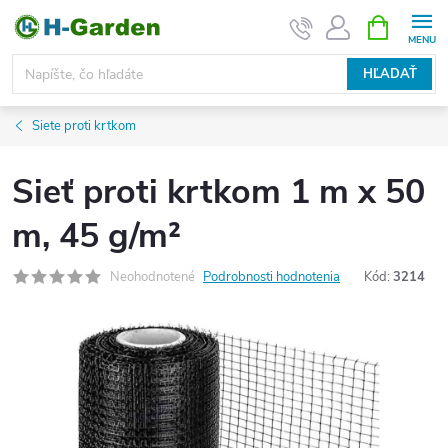
Prejsť
NÁKUPN
KOŠÍK
na
obsah
HĽADAŤ
Siete proti krtkom
Sieť proti krtkom 1 m x 50
m, 45 g/m²
Neohodnotené
Podrobnosti hodnotenia
Kód:
3214