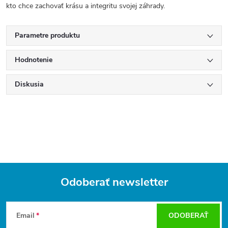
kto chce zachovať krásu a integritu svojej záhrady.
Parametre produktu
Hodnotenie
Diskusia
Odoberať newsletter
Z
á
Email
ODOBERAŤ
p