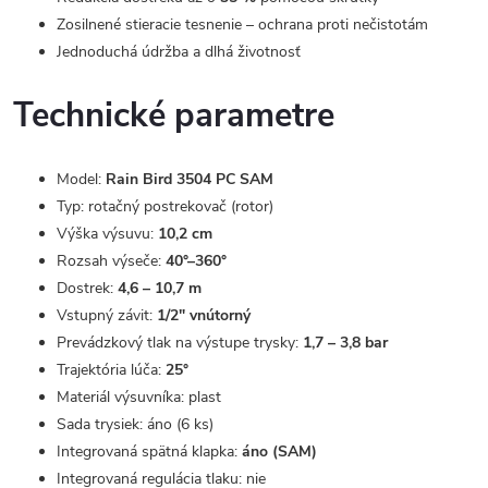
Zosilnené stieracie tesnenie – ochrana proti nečistotám
Jednoduchá údržba a dlhá životnosť
Technické parametre
Model:
Rain Bird 3504 PC SAM
Typ: rotačný postrekovač (rotor)
Výška výsuvu:
10,2 cm
Rozsah výseče:
40°–360°
Dostrek:
4,6 – 10,7 m
Vstupný závit:
1/2" vnútorný
Prevádzkový tlak na výstupe trysky:
1,7 – 3,8 bar
Trajektória lúča:
25°
Materiál výsuvníka: plast
Sada trysiek: áno (6 ks)
Integrovaná spätná klapka:
áno (SAM)
Integrovaná regulácia tlaku: nie