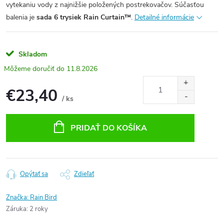
vytekaniu vody z najnižšie položených postrekovačov. Súčasťou
balenia je
sada 6 trysiek Rain Curtain™
.
Detailné informácie
Skladom
11.8.2026
€23,40
/ ks
Jednotková
cena:
PRIDAŤ DO KOŠÍKA
Opýtať sa
Zdieľať
Značka:
Rain Bird
Záruka
:
2 roky