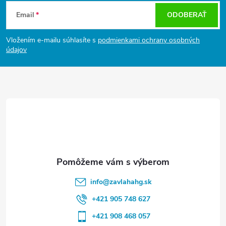
á
Email
ODOBERAŤ
p
ä
Vložením e-mailu súhlasíte s
podmienkami ochrany osobných
t
údajov
i
e
info
@
zavlahahg.sk
+421 905 748 627
+421 908 468 057