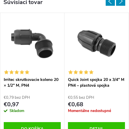
Súvisiaci tovar
Irritec skrutkovacie koleno 20
Quick Joint spojka 20 x 3/4" M
× 1/2" M, PN4
PN4 – plastová spojka
€0,79 bez DPH
€0,55 bez DPH
€0,97
€0,68
Skladom
Momentálne nedostupné
DO KOŠÍKA
DETAIL