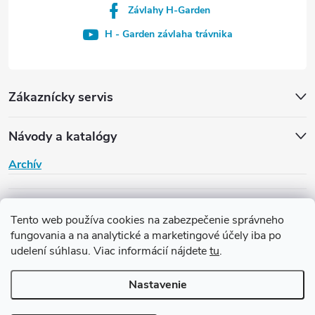
Závlahy H-Garden
H - Garden závlaha trávnika
Zákaznícky servis
Návody a katalógy
Archív
H-Garden
Tento web používa cookies na zabezpečenie správneho
fungovania a na analytické a marketingové účely iba po
udelení súhlasu. Viac informácií nájdete
tu
.
Copyright 2026
Závlaha H-Garden
. Všetky práva vyhradené.
Upraviť
nastavenie cookies
Nastavenie
Vytvoril Shoptet