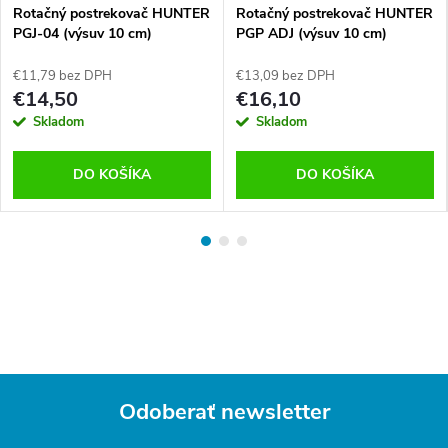
Rotačný postrekovač HUNTER
Rotačný postrekovač HUNTER
PGJ-04 (výsuv 10 cm)
PGP ADJ (výsuv 10 cm)
€11,79 bez DPH
€13,09 bez DPH
€14,50
€16,10
Skladom
Skladom
DO KOŠÍKA
DO KOŠÍKA
Odoberať newsletter
Z