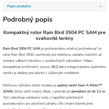
Popis produktu
Podrobný popis
Kompaktný rotor Rain Bird 3504 PC SAM pre
svahovité terény
Rain Bird 3504 PC SAM
je profesionálny rotačný postrekovač zo
série Rain Bird 3500, navrhnutý pre efektívnu závlahu menších až
stredne veľkých trávnikov v rezidenčných záhradách. Vďaka
kompaktnej konštrukcii, výsuvu
10,2 cm
a integrovanému spätnému
ventilu je ideálny pre plochy s výškovým rozdielom.
Kľúčovou výhodou tohto modelu je
spätný ventil Seal-A-Matic™
(SAM)
, ktorý udrží vodný stĺpec v potrubí pri
prevýšení až do 2,1 m
.
Tým zabraňuje vytekaniu vody z najnižšie položených
postrekovačov po ukončení závlahy, čím chráni trávnik pred