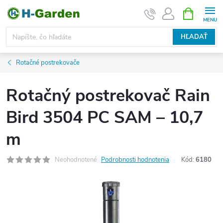
Prejsť
NÁKUPN
KOŠÍK
na
obsah
HĽADAŤ
Rotačné postrekovače
Rotačný postrekovač Rain
Bird 3504 PC SAM – 10,7
m
Neohodnotené
Podrobnosti hodnotenia
Kód:
6180