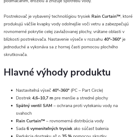
podmáčaním, eróziou a znižuje spotrebu vody.
Postrekovač je vybavený technológiou trysiek
Rain Curtain™
, ktoré
produkujú väčšie kvapky vody odolnejšie voči vetru a zabezpečujú
rovnomerné pokrytie celej zavlažovanej plochy, vrátane oblasti v
blízkosti postrekovača. Nastavenie výseče v rozsahu
40°–360°
je
jednoduché a vykonáva sa z hornej časti pomocou plochého
skrutkovača.
Hlavné výhody produktu
Nastaviteľná výseč
40°–360°
(PC – Part Circle)
Dostrek
4,6–10,7 m
pre menšie a stredné plochy
Spätný ventil SAM
– ochrana proti vytekaniu vody na
svahoch
Rain Curtain™
– rovnomerná distribúcia vody
Sada
6 vymeniteľných trysiek
ako súčasť balenia
Redukcia dostreku až o
35 %
pomocou skrutky