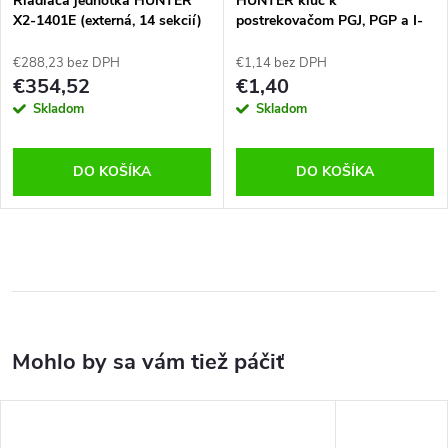
Riadiaca jednotka HUNTER
HUNTER kľúč k
X2-1401E (externá, 14 sekcií)
postrekovačom PGJ, PGP a I-
Series
€288,23 bez DPH
€1,14 bez DPH
€354,52
€1,40
Skladom
Skladom
DO KOŠÍKA
DO KOŠÍKA