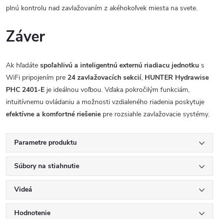
plnú kontrolu nad zavlažovaním z akéhokoľvek miesta na svete.
Záver
Ak hľadáte
spoľahlivú a inteligentnú externú riadiacu jednotku
s
WiFi pripojením pre
24 zavlažovacích sekcií
,
HUNTER Hydrawise
PHC 2401-E
je ideálnou voľbou. Vďaka pokročilým funkciám,
intuitívnemu ovládaniu a možnosti vzdialeného riadenia poskytuje
efektívne a komfortné riešenie
pre rozsiahle zavlažovacie systémy.
Parametre produktu
Súbory na stiahnutie
Videá
Hodnotenie