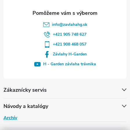
info
@
zavlahahg.sk
+421 905 748 627
+421 908 468 057
Závlahy H-Garden
H - Garden závlaha trávnika
Zákaznícky servis
Návody a katalógy
Archív