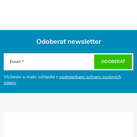
Odoberať newsletter
Z
á
Email
ODOBERAŤ
p
ä
Vložením e-mailu súhlasíte s
podmienkami ochrany osobných
t
údajov
i
e