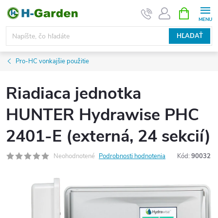
Prejsť
NÁKUPN
KOŠÍK
na
obsah
HĽADAŤ
Pro-HC vonkajšie použitie
Riadiaca jednotka
HUNTER Hydrawise PHC
2401-E (externá, 24 sekcií)
Neohodnotené
Podrobnosti hodnotenia
Kód:
90032