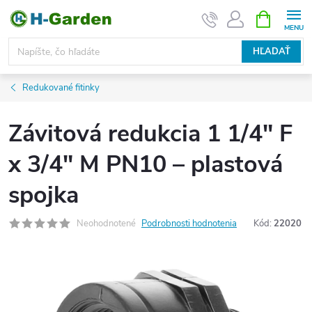
Prejsť
NÁKUPN
KOŠÍK
na
obsah
HĽADAŤ
Redukované fitinky
Závitová redukcia 1 1/4" F
x 3/4" M PN10 – plastová
spojka
Neohodnotené
Podrobnosti hodnotenia
Kód:
22020