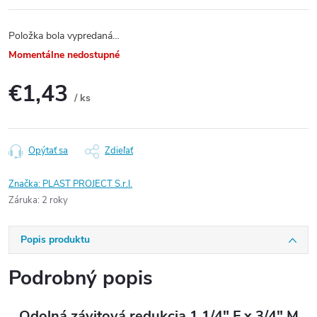
Položka bola vypredaná…
Momentálne nedostupné
€1,43
/ ks
Jednotková
cena:
Opýtať sa
Zdieľať
Značka:
PLAST PROJECT S.r.l.
Záruka
:
2 roky
Popis produktu
Podrobný popis
Odolná závitová redukcia 1 1/4" F x 3/4" M