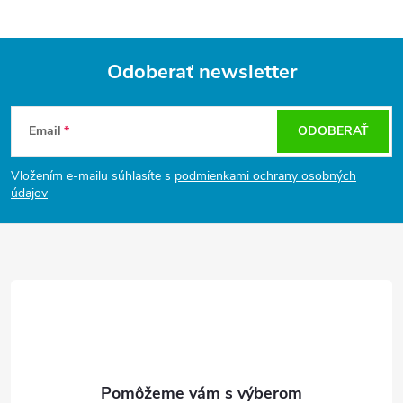
Odoberať newsletter
Z
á
Email
ODOBERAŤ
p
ä
Vložením e-mailu súhlasíte s
podmienkami ochrany osobných
t
údajov
i
e