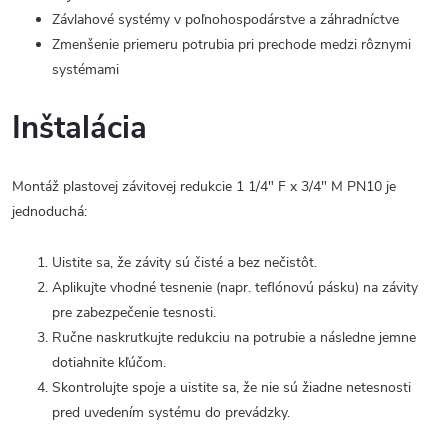
Závlahové systémy v poľnohospodárstve a záhradníctve
Zmenšenie priemeru potrubia pri prechode medzi rôznymi
systémami
Inštalácia
Montáž plastovej závitovej redukcie 1 1/4" F x 3/4" M PN10 je
jednoduchá:
Uistite sa, že závity sú čisté a bez nečistôt.
Aplikujte vhodné tesnenie (napr. teflónovú pásku) na závity
pre zabezpečenie tesnosti.
Ručne naskrutkujte redukciu na potrubie a následne jemne
dotiahnite kľúčom.
Skontrolujte spoje a uistite sa, že nie sú žiadne netesnosti
pred uvedením systému do prevádzky.