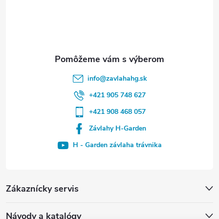
info
@
zavlahahg.sk
+421 905 748 627
+421 908 468 057
Závlahy H-Garden
H - Garden závlaha trávnika
Zákaznícky servis
Návody a katalógy