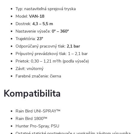
Typ: nastaviteľná sprejová tryska
Model:
VAN-18
Dostrek:
4,3 – 5,5 m
Nastavenie výseče:
0° – 360°
Trajektória:
23°
Odporúčaný pracovný tlak:
2,1 bar
Prípustný prevádzkový tlak: 1 – 2,1 bar
Prietok: 0,30 – 1,21 m³/h (podľa výseče)
Závit: vnútorný
Farebné značenie: čierna
Kompatibilita
Rain Bird UNI-SPRAY™
Rain Bird 1800™
Hunter Pro-Spray, PSU
Ostatné statické postrekovače s vonkajším závitom výsuvníka