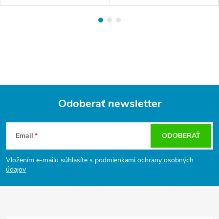
Odoberať newsletter
Z
á
Email
ODOBERAŤ
p
ä
Vložením e-mailu súhlasíte s
podmienkami ochrany osobných
t
údajov
i
e