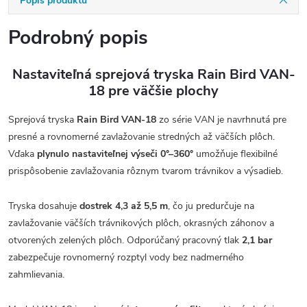
Popis produktu
Podrobný popis
Nastaviteľná sprejová tryska Rain Bird VAN-
18 pre väčšie plochy
Sprejová tryska
Rain Bird VAN-18
zo série VAN je navrhnutá pre
presné a rovnomerné zavlažovanie stredných až väčších plôch.
Vďaka
plynulo nastaviteľnej výseči 0°–360°
umožňuje flexibilné
prispôsobenie zavlažovania rôznym tvarom trávnikov a výsadieb.
Tryska dosahuje
dostrek 4,3 až 5,5 m
, čo ju predurčuje na
zavlažovanie väčších trávnikových plôch, okrasných záhonov a
otvorených zelených plôch. Odporúčaný pracovný tlak
2,1 bar
zabezpečuje rovnomerný rozptyl vody bez nadmerného
zahmlievania.