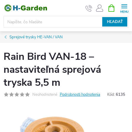
Prejsť
NÁKUPN
KOŠÍK
na
obsah
HĽADAŤ
Sprejové trysky HE-VAN / VAN
Rain Bird VAN-18 –
nastaviteľná sprejová
tryska 5,5 m
Neohodnotené
Podrobnosti hodnotenia
Kód:
6135