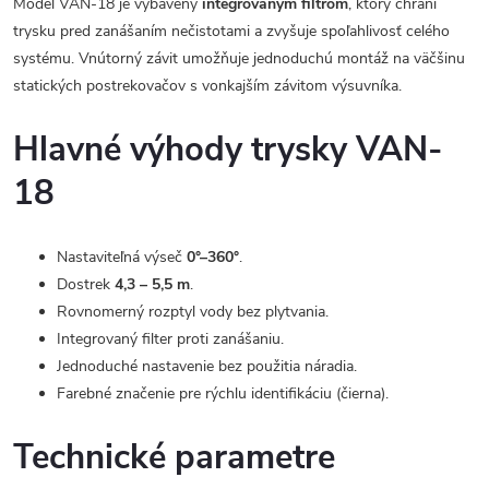
Model VAN-18 je vybavený
integrovaným filtrom
, ktorý chráni
trysku pred zanášaním nečistotami a zvyšuje spoľahlivosť celého
systému. Vnútorný závit umožňuje jednoduchú montáž na väčšinu
statických postrekovačov s vonkajším závitom výsuvníka.
Hlavné výhody trysky VAN-
18
Nastaviteľná výseč
0°–360°
.
Dostrek
4,3 – 5,5 m
.
Rovnomerný rozptyl vody bez plytvania.
Integrovaný filter proti zanášaniu.
Jednoduché nastavenie bez použitia náradia.
Farebné značenie pre rýchlu identifikáciu (čierna).
Technické parametre