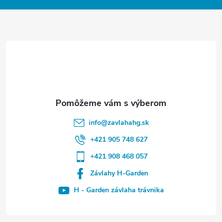
i
e
info
@
zavlahahg.sk
+421 905 748 627
+421 908 468 057
Závlahy H-Garden
H - Garden závlaha trávnika