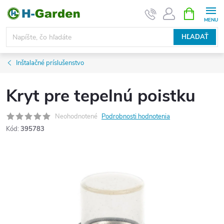
Prejsť
NÁKUPN
KOŠÍK
na
obsah
HĽADAŤ
Inštalačné príslušenstvo
Kryt pre tepelnú poistku
Neohodnotené
Podrobnosti hodnotenia
Kód:
395783