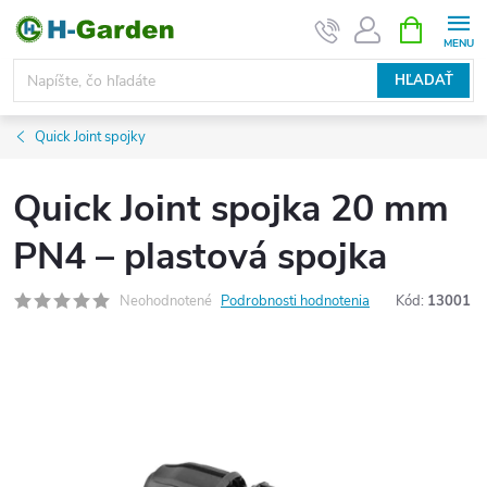
Prejsť
NÁKUPN
KOŠÍK
na
obsah
HĽADAŤ
Quick Joint spojky
Quick Joint spojka 20 mm
PN4 – plastová spojka
Neohodnotené
Podrobnosti hodnotenia
Kód:
13001