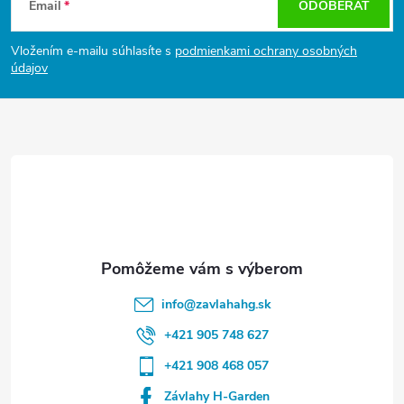
Email
ODOBERAŤ
p
ä
Vložením e-mailu súhlasíte s
podmienkami ochrany osobných
t
údajov
i
e
info
@
zavlahahg.sk
+421 905 748 627
+421 908 468 057
Závlahy H-Garden