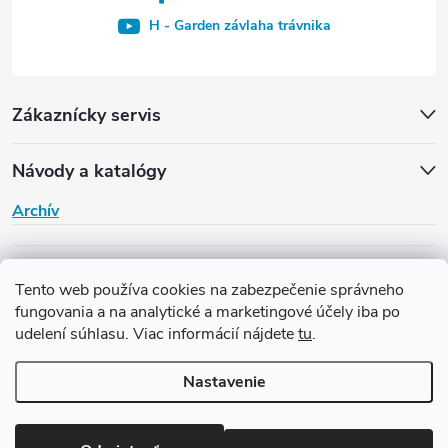
H - Garden závlaha trávnika
Zákaznícky servis
Návody a katalógy
Archív
H-Garden
Tento web používa cookies na zabezpečenie správneho
fungovania a na analytické a marketingové účely iba po
udelení súhlasu. Viac informácií nájdete
tu
.
Copyright 2026
Závlaha H-Garden
. Všetky práva vyhradené.
Upraviť
nastavenie cookies
Nastavenie
Vytvoril Shoptet