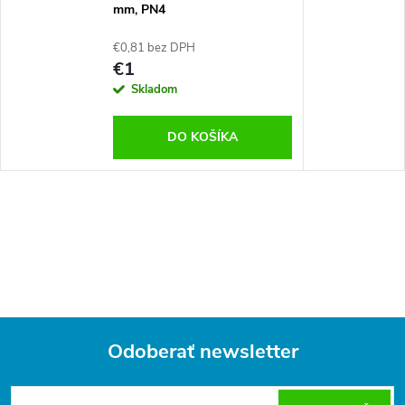
mm, PN4
€0,81 bez DPH
€1
Skladom
DO KOŠÍKA
Odoberať newsletter
Z
á