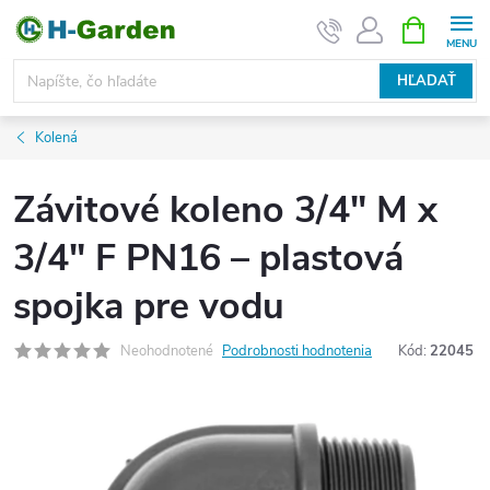
Prejsť
NÁKUPN
KOŠÍK
na
obsah
HĽADAŤ
Kolená
Závitové koleno 3/4" M x
3/4" F PN16 – plastová
spojka pre vodu
Neohodnotené
Podrobnosti hodnotenia
Kód:
22045