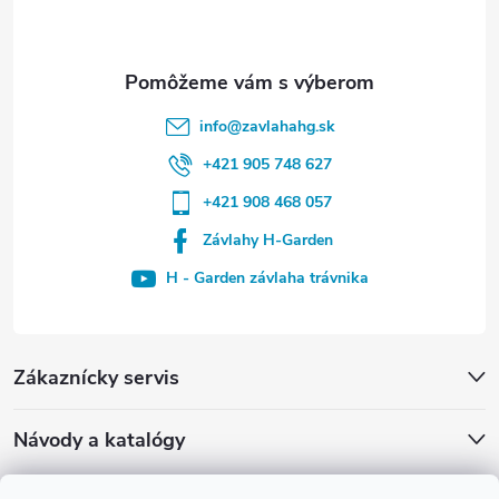
info
@
zavlahahg.sk
+421 905 748 627
+421 908 468 057
Závlahy H-Garden
H - Garden závlaha trávnika
Zákaznícky servis
Návody a katalógy
Archív