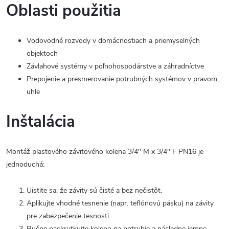
Oblasti použitia
Vodovodné rozvody v domácnostiach a priemyselných
objektoch
Závlahové systémy v poľnohospodárstve a záhradníctve
Prepojenie a presmerovanie potrubných systémov v pravom
uhle
Inštalácia
Montáž plastového závitového kolena 3/4" M x 3/4" F PN16 je
jednoduchá:
Uistite sa, že závity sú čisté a bez nečistôt.
Aplikujte vhodné tesnenie (napr. teflónovú pásku) na závity
pre zabezpečenie tesnosti.
Ručne naskrutkujte koleno na potrubie a následne jemne