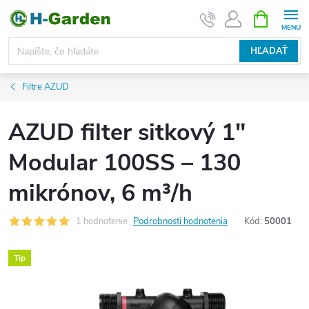
Prejsť
NÁKUPN
KOŠÍK
na
obsah
HĽADAŤ
Filtre AZUD
AZUD filter sitkový 1"
Modular 100SS – 130
mikrónov, 6 m³/h
1 hodnotenie
Podrobnosti hodnotenia
Kód:
50001
Tip