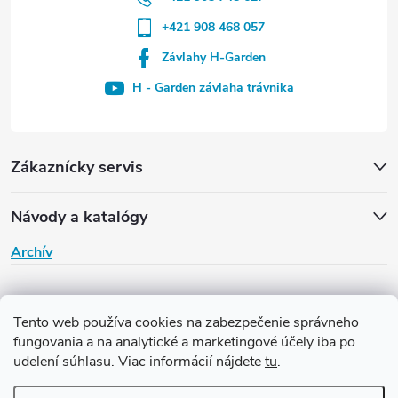
+421 908 468 057
Závlahy H-Garden
H - Garden závlaha trávnika
Zákaznícky servis
Návody a katalógy
Archív
H-Garden
Tento web používa cookies na zabezpečenie správneho
fungovania a na analytické a marketingové účely iba po
udelení súhlasu. Viac informácií nájdete
tu
.
Copyright 2026
Závlaha H-Garden
. Všetky práva vyhradené.
Upraviť
nastavenie cookies