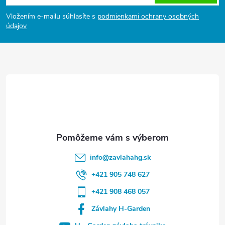
ä
Vložením e-mailu súhlasíte s
podmienkami ochrany osobných
t
údajov
i
e
info
@
zavlahahg.sk
+421 905 748 627
+421 908 468 057
Závlahy H-Garden