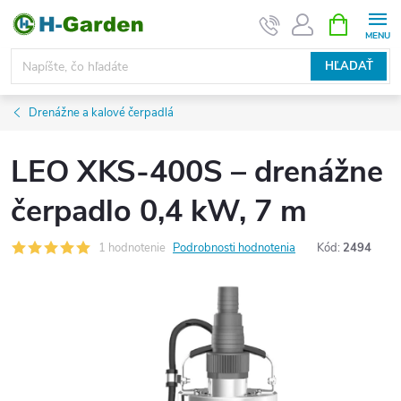
Prejsť
NÁKUPN
KOŠÍK
na
obsah
HĽADAŤ
Drenážne a kalové čerpadlá
LEO XKS-400S – drenážne
čerpadlo 0,4 kW, 7 m
1 hodnotenie
Podrobnosti hodnotenia
Kód:
2494