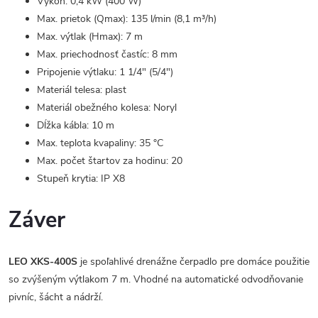
Výkon: 0,4 kW (400 W)
Max. prietok (Qmax): 135 l/min (8,1 m³/h)
Max. výtlak (Hmax): 7 m
Max. priechodnosť častíc: 8 mm
Pripojenie výtlaku: 1 1/4" (5/4")
Materiál telesa: plast
Materiál obežného kolesa: Noryl
Dĺžka kábla: 10 m
Max. teplota kvapaliny: 35 °C
Max. počet štartov za hodinu: 20
Stupeň krytia: IP X8
Záver
LEO XKS-400S
je spoľahlivé drenážne čerpadlo pre domáce použitie
so zvýšeným výtlakom 7 m. Vhodné na automatické odvodňovanie
pivníc, šácht a nádrží.