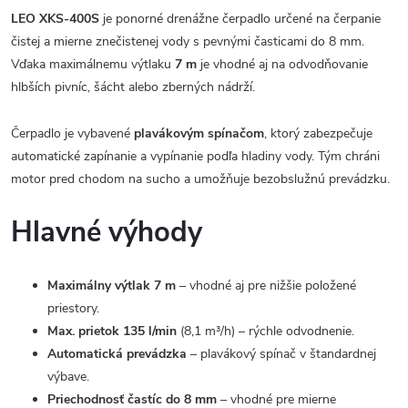
LEO XKS-400S
je ponorné drenážne čerpadlo určené na čerpanie
čistej a mierne znečistenej vody s pevnými časticami do 8 mm.
Vďaka maximálnemu výtlaku
7 m
je vhodné aj na odvodňovanie
hlbších pivníc, šácht alebo zberných nádrží.
Čerpadlo je vybavené
plavákovým spínačom
, ktorý zabezpečuje
automatické zapínanie a vypínanie podľa hladiny vody. Tým chráni
motor pred chodom na sucho a umožňuje bezobslužnú prevádzku.
Hlavné výhody
Maximálny výtlak 7 m
– vhodné aj pre nižšie položené
priestory.
Max. prietok 135 l/min
(8,1 m³/h) – rýchle odvodnenie.
Automatická prevádzka
– plavákový spínač v štandardnej
výbave.
Priechodnosť častíc do 8 mm
– vhodné pre mierne