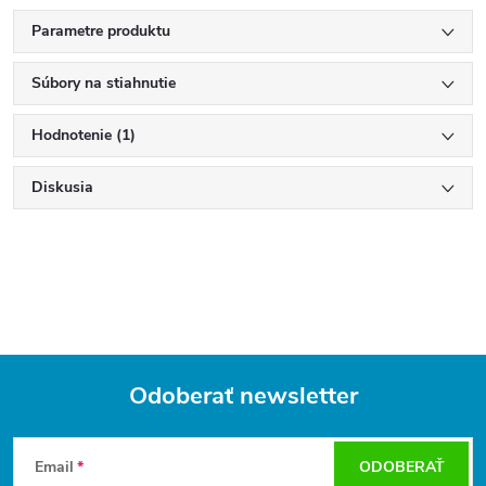
Parametre produktu
Súbory na stiahnutie
Hodnotenie (1)
Diskusia
Odoberať newsletter
Z
á
Email
ODOBERAŤ
p