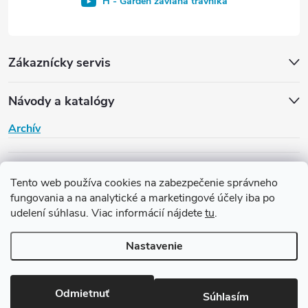
H - Garden závlaha trávnika
Zákaznícky servis
Návody a katalógy
Archív
H-Garden
Tento web používa cookies na zabezpečenie správneho
fungovania a na analytické a marketingové účely iba po
udelení súhlasu. Viac informácií nájdete
tu
.
Copyright 2026
Závlaha H-Garden
. Všetky práva vyhradené.
Upraviť
nastavenie cookies
Nastavenie
Vytvoril Shoptet
Odmietnuť
Súhlasím