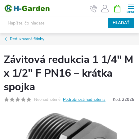
Prejsť
NÁKUPN
KOŠÍK
na
obsah
HĽADAŤ
Redukované fitinky
Závitová redukcia 1 1/4" M
x 1/2" F PN16 – krátka
spojka
Neohodnotené
Podrobnosti hodnotenia
Kód:
22025