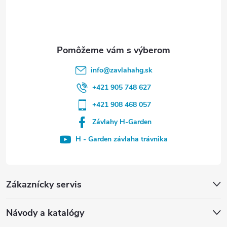
info
@
zavlahahg.sk
+421 905 748 627
+421 908 468 057
Závlahy H-Garden
H - Garden závlaha trávnika
Zákaznícky servis
Návody a katalógy