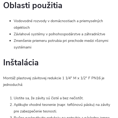
Oblasti použitia
Vodovodné rozvody v domácnostiach a priemyselných
objektoch
Závlahové systémy v poľnohospodárstve a záhradníctve
Zmenšenie priemeru potrubia pri prechode medzi rôznymi
systémami
Inštalácia
Montáž plastovej závitovej redukcie 1 1/4" M x 1/2" F PN16 je
jednoduchá:
Uistite sa, že závity sú čisté a bez nečistôt.
Aplikujte vhodné tesnenie (napr. teflónovú pásku) na závity
pre zabezpečenie tesnosti.
Ručne naskrutkujte redukciu na potrubie a následne jemne