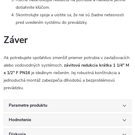
dotiahnite kľúčom.
Skontrolujte spoje a uistite sa, že nie sú žiadne netesnosti
pred uvedením systému do prevádzky.
Záver
Ak potrebujete spoľahlivo zmenšiť priemer potrubia v zavlažovacích
alebo vodovodných systémoch,
závitová redukcia krátka 1 1/4" M
x 1/2" F PN16
je ideálnym riešením. Jej robustná konštrukcia a
jednoduchá montáž zabezpečia dlhodobú a bezproblémovú
prevádzku.
Parametre produktu
Hodnotenie
Diskusia