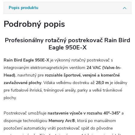
Popis produktu
Podrobný popis
Profesionálny rotačný postrekovač Rain Bird
Eagle 950E-X
Rain Bird Eagle 950E-X
je výkonný rotačný postrekovač s
integrovaným elektromagnetickým ventilom
24 VAC (Valve-In-
Head)
, navrhnutý pre
rozsiahle športové, verejné a komerčné
zavlažované plochy
. Vďaka veľkému dostreku až
28,0 m
je ideálny
pre futbalové ihriská, tréningové areály, parky a veľké trávnikové
plochy.
Postrekovač umožňuje
nastavenie výseče v rozsahu 40°–345°
a
disponuje technológiou
Memory Arc®
, ktorá po manuálnom
pootočení automaticky vráti postrekovač späť do pôvodne