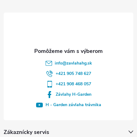
info
@
zavlahahg.sk
+421 905 748 627
+421 908 468 057
Závlahy H-Garden
H - Garden závlaha trávnika
Zákaznícky servis