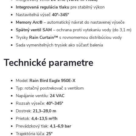
Integrovaná regulácia tlaku
pre stabilný výkon
Nastaviteľná výseč
40°–345°
Memory Arc®
– automatický návrat do nastavenej výseče
Spätný ventil SAM
– ochrana proti vytekaniu vody (do 3,1 m)
Trysky
Rain Curtain™
s rovnomernou distribúciou vody
Sada vymeniteľných trysiek ako súčasť balenia
Technické parametre
Model:
Rain Bird Eagle 950E-X
Typ: rotačný postrekovač s ventilom
Napájanie ventilu:
24 VAC
Rozsah výseče:
40°–345°
Dostrek:
21,3–28,0 m
Prietok:
4,4–13,5 m³/h
Prevádzkový tlak:
4,1–6,9 bar
Trajektória lúča:
25°