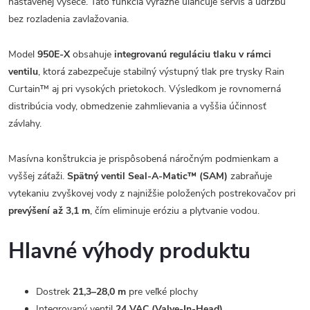
nastavenej výseče. Táto funkcia výrazne uľahčuje servis a údržbu
bez rozladenia zavlažovania.
Model
950E-X
obsahuje
integrovanú reguláciu tlaku v rámci
ventilu
, ktorá zabezpečuje stabilný výstupný tlak pre trysky Rain
Curtain™ aj pri vysokých prietokoch. Výsledkom je rovnomerná
distribúcia vody, obmedzenie zahmlievania a vyššia účinnosť
závlahy.
Masívna konštrukcia je prispôsobená náročným podmienkam a
vyššej záťaži.
Spätný ventil Seal-A-Matic™ (SAM)
zabraňuje
vytekaniu zvyškovej vody z najnižšie položených postrekovačov pri
prevýšení až 3,1 m
, čím eliminuje eróziu a plytvanie vodou.
Hlavné výhody produktu
Dostrek
21,3–28,0 m
pre veľké plochy
Integrovaný ventil
24 VAC (Valve-In-Head)