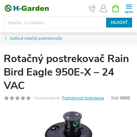
Prejsť
NÁKUPN
KOŠÍK
na
obsah
HĽADAŤ
Golfové rotačné postrekovače
Rotačný postrekovač Rain
Bird Eagle 950E-X – 24
VAC
Neohodnotené
Podrobnosti hodnotenia
Kód:
6600