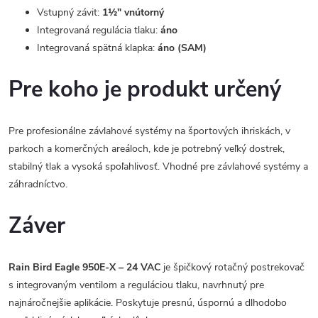
Vstupný závit:
1½" vnútorný
Integrovaná regulácia tlaku:
áno
Integrovaná spätná klapka:
áno (SAM)
Pre koho je produkt určený
Pre profesionálne závlahové systémy na športových ihriskách, v
parkoch a komerčných areáloch, kde je potrebný veľký dostrek,
stabilný tlak a vysoká spoľahlivosť. Vhodné pre závlahové systémy a
záhradníctvo.
Záver
Rain Bird Eagle 950E-X – 24 VAC
je špičkový rotačný postrekovač
s integrovaným ventilom a reguláciou tlaku, navrhnutý pre
najnáročnejšie aplikácie. Poskytuje presnú, úspornú a dlhodobo