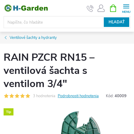
Prejsť
NÁKUPN
KOŠÍK
na
obsah
HĽADAŤ
Ventilové šachty a hydranty
RAIN PZCR RN15 –
ventilová šachta s
ventilom 3/4"
3 hodnotenia
Podrobnosti hodnotenia
Kód:
40009
Tip