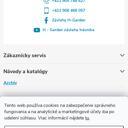
+421 905 748 627
+421 908 468 057
Závlahy H-Garden
H - Garden závlaha trávnika
Zákaznícky servis
Návody a katalógy
Archív
H-Garden
Tento web používa cookies na zabezpečenie správneho
fungovania a na analytické a marketingové účely iba po
udelení súhlasu. Viac informácií nájdete
tu
.
Copyright 2026
Závlaha H-Garden
. Všetky práva vyhradené.
Upraviť