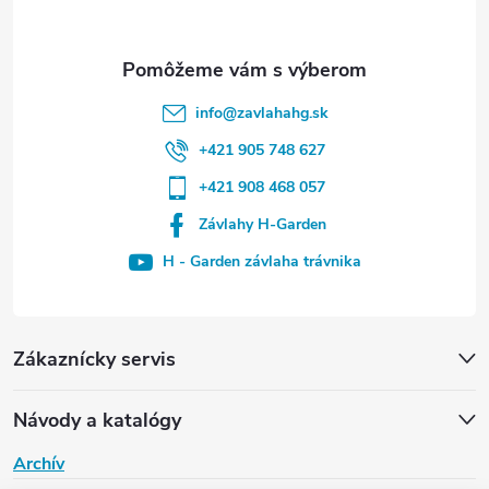
info
@
zavlahahg.sk
+421 905 748 627
+421 908 468 057
Závlahy H-Garden
H - Garden závlaha trávnika
Zákaznícky servis
Návody a katalógy
Archív