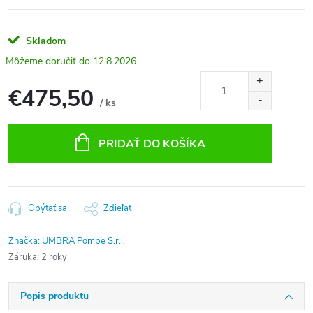
Skladom
12.8.2026
€475,50
/ ks
Jednotková
cena:
PRIDAŤ DO KOŠÍKA
Opýtať sa
Zdieľať
Značka:
UMBRA Pompe S.r.l.
Záruka
:
2 roky
Popis produktu