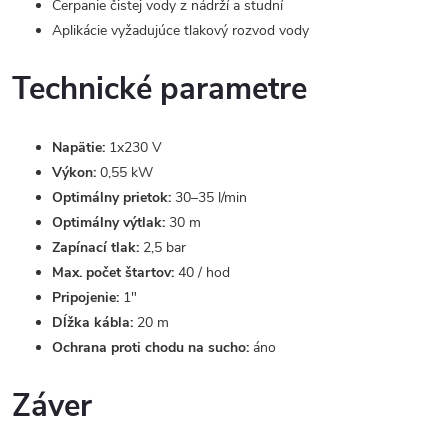
Čerpanie čistej vody z nádrží a studní
Aplikácie vyžadujúce tlakový rozvod vody
Technické parametre
Napätie:
1x230 V
Výkon:
0,55 kW
Optimálny prietok:
30–35 l/min
Optimálny výtlak:
30 m
Zapínací tlak:
2,5 bar
Max. počet štartov:
40 / hod
Pripojenie:
1"
Dĺžka kábla:
20 m
Ochrana proti chodu na sucho:
áno
Záver