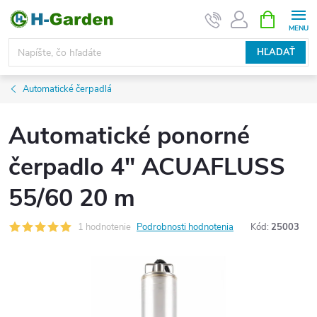
Prejsť
NÁKUPN
KOŠÍK
na
obsah
HĽADAŤ
Automatické čerpadlá
Automatické ponorné
čerpadlo 4" ACUAFLUSS
55/60 20 m
1 hodnotenie
Podrobnosti hodnotenia
Kód:
25003