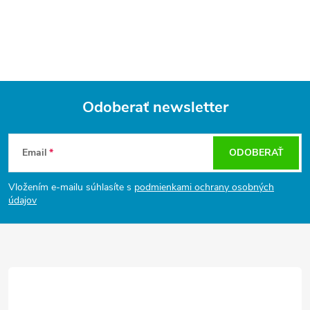
Odoberať newsletter
Z
á
Email
ODOBERAŤ
p
ä
Vložením e-mailu súhlasíte s
podmienkami ochrany osobných
t
údajov
i
e